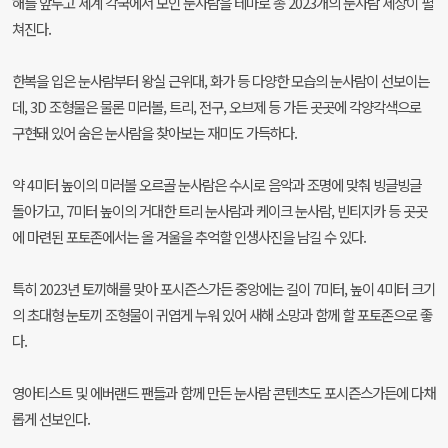
해를 앞두고 세계 각국에서 모인 눈사람을 테마로 총 2023개의 눈사람 세상이 펼
쳐진다.
한복을 입은 눈사람부터 왕실 근위대, 화가 등 다양한 모습의 눈사람이 선보이는
데, 3D 조형물은 물론 미러볼, 트리, 전구, 오브제 등 가든 곳곳에 각양각색으로
구현돼 있어 숨은 눈사람을 찾아보는 재미도 가득하다.
약 4미터 높이의 미러볼 오르골 눈사람은 수시로 음악과 조명에 맞춰 빙글빙글
돌아가고, 7미터 높이의 거대한 트리 눈사람과 케이크 눈사람, 빈티지카 등 곳곳
에 마련된 포토존에서는 올 겨울을 추억할 인생사진을 남길 수 있다.
특히 2023년 토끼해를 맞아 포시즌스가든 중앙에는 길이 7미터, 높이 4미터 크기
의 초대형 눈토끼 조형물이 귀엽게 누워 있어 새해 소망과 함께 할 포토존으로 좋
다.
영아티스트 및 에버랜드 팬들과 함께 만든 눈사람 콘텐츠도 포시즌스가든에 다채
롭게 선보인다.