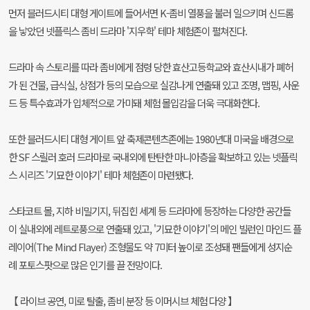
먼저 블러드시티 대형 게이트에 들어서면 K-좀비 열풍을 불러 일으키며 신드롬
을 낳았던 넷플릭스 좀비 드라마 '지우학' 테마 체험존이 펼쳐진다.
드라마 속 스토리를 따라 좀비에게 점령 당한 효산고등학교와 효산시내가 폐허
가 된 건물, 급식실, 상점가 등의 모습으로 실감나게 연출돼 있고 조명, 맵핑, 사운
드 등 특수효과가 입체적으로 가미돼 체험 몰입감을 더욱 극대화한다.
또한 블러드시티 대형 게이트 앞 축제콘텐츠존에는 1980년대 미국을 배경으로
한 SF 스릴러 호러 드라마로 국내외에 탄탄한 마니아층을 확보하고 있는 넷플릭
스 시리즈 '기묘한 이야기' 테마 체험존이 마련됐다.
스타코트 몰, 지하 비밀기지, 뒤집힌 세계 등 드라마에 등장하는 다양한 공간들
이 실내외에 레트로풍으로 연출돼 있고, '기묘한 이야기'의 메인 빌런인 마인드 플
레이어(The Mind Flayer) 조형물도 약 7미터 높이로 조성돼 팬들에게 성지순
례 포토스팟으로 많은 인기를 끌 전망이다.
【 라이브 공연, 미로 탈출, 좀비 분장 등 이머시브 체험 다양 】