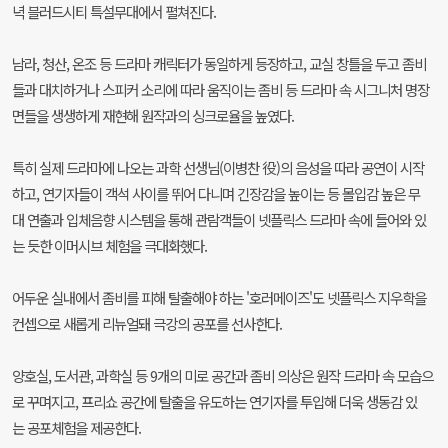
녁 블러드시티 특설무대에서 펼쳐진다.
남라, 청산, 온조 등 드라마 캐릭터가 동일하게 등장하고, 교실 창틀을 두고 좀비
들과 대치하거나 스피커 소리에 따라 움직이는 좀비 등 드라마 속 시그니처 명장
면들을 생생하게 재현해 원작과의 싱크로율을 높였다.
특히 실제 드라마에 나오는 과학 선생님(이병찬 役)의 음성을 따라 공연이 시작
하고, 연기자들이 객석 사이를 뛰어 다니며 긴장감을 높이는 등 몰입감 높은 무
대 연출과 입체음향 시스템을 통해 관람객들이 넷플릭스 드라마 속에 들어와 있
는 듯한 이머시브 체험을 극대화했다.
어두운 실내에서 좀비를 피해 탈출해야 하는 '호러메이즈'도 넷플릭스 지우학을
컨셉으로 새롭게 리뉴얼돼 극강의 공포를 선사한다.
양호실, 도서관, 과학실 등 9개의 미로 공간과 좀비 의상은 원작 드라마 속 모습으
로 꾸며지고, 프리쇼 공간에 탈출을 유도하는 연기자를 투입해 더욱 생동감 있
는 공포체험을 제공한다.