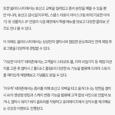
또한 블러드시티에서는 효산고 교복을 빌려입고 좀비 분장을 해볼 수 있을 뿐
만 아니라, 효산고 급식실(지우학), 스쿱스 아호이 아이스크림 트럭(기묘한 이야
기) 등 넷플릭스 IP 컨셉의 식음 매장에서 특별 메뉴를 맛보고 다양한 콜라보 굿
즈도 만나 볼 수 있다.
이 외에도 블러드시티에서는 삼성전자 갤럭시와 협업한 온오프라인 연계 체험 프
로그램을 다양하게 경험할 수 있다.
'기묘한 이야기' 테마존에서는 고객들이 스타코트 몰, 지하 비밀기지 등 체험 미션
지를 고른 후 갤럭시 Z 폴드6·Z 플립6의 다양한 AI 기능을 활용해 드라마 스토리
를 재미있게 체험해보고 기념품도 받을 수 있다.
'지우학' 테마존에서는 좀비를 피해 효산고 외벽을 타고 옮겨 다니는 장면을 갤럭
시 AI의 생성형 편집과 스케치 변환 기능을 활용해 고객 합성 사진으로 만들어 보
거나, 갤럭시 워치7·워치 울트라를 착용하고 호러메이즈에서 심박수를 체크해보
는 강심장 이벤트도 진행된다.