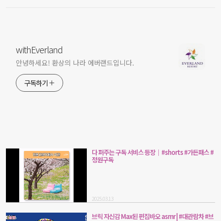
withEverland
안녕하세요! 환상의 나라 에버랜드입니다.
구독하기
다 퍼주는 구독 서비스 등장｜#shorts #가든패스 #
정원구독
2025.03.13
브릭 자신감 Max된 편집바오 asmr | #대관람차 #브