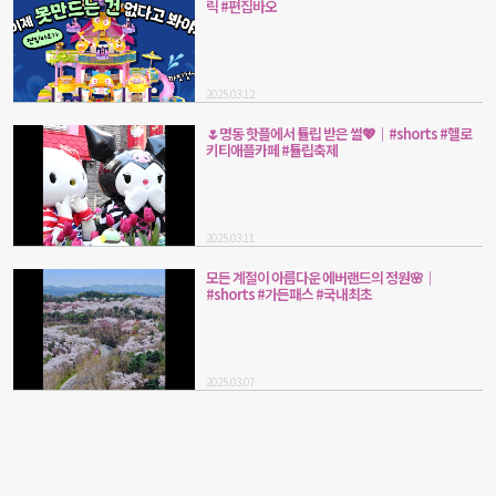
릭 #편집바오
2025.03.12
🌷명동 핫플에서 튤립 받은 썰💖｜#shorts #헬로
키티애플카페 #튤립축제
2025.03.11
모든 계절이 아름다운 에버랜드의 정원🌸｜
#shorts #가든패스 #국내최초
2025.03.07