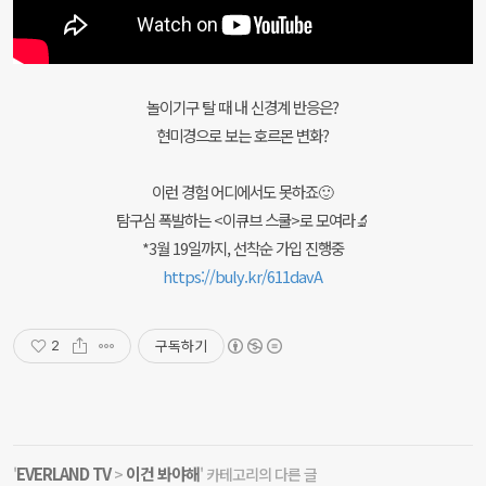
놀이기구 탈 때 내 신경계 반응은?
현미경으로 보는 호르몬 변화?
이런 경험 어디에서도 못하죠🙂
탐구심 폭발하는 <이큐브 스쿨>로 모여라🔬
*3월 19일까지, 선착순 가입 진행중
https://buly.kr/611davA
구독하기
2
EVERLAND TV
이건 봐야해
'
>
' 카테고리의 다른 글