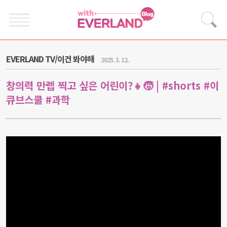
EVERLAND TV/이건 봐야해
2025. 3. 12.
창의력 만렙 찍고 싶은 어린이?👧🧒 | #shorts #이
큐브스쿨 #과학