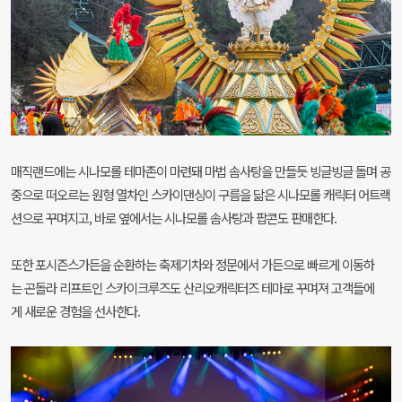
매직랜드에는 시나모롤 테마존이 마련돼 마법 솜사탕을 만들듯 빙글빙글 돌며 공
중으로 떠오르는 원형 열차인 스카이댄싱이 구름을 닮은 시나모롤 캐릭터 어트랙
션으로 꾸며지고, 바로 옆에서는 시나모롤 솜사탕과 팝콘도 판매한다.
또한 포시즌스가든을 순환하는 축제기차와 정문에서 가든으로 빠르게 이동하
는 곤돌라 리프트인 스카이크루즈도 산리오캐릭터즈 테마로 꾸며져 고객들에
게 새로운 경험을 선사한다.