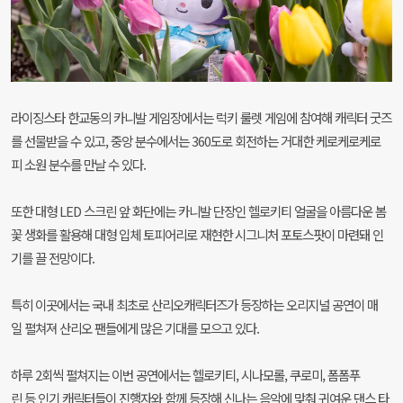
라이징스타 한교동의 카니발 게임장에서는 럭키 룰렛 게임에 참여해 캐릭터 굿즈
를 선물받을 수 있고, 중앙 분수에서는 360도로 회전하는 거대한 케로케로케로
피 소원 분수를 만날 수 있다.
또한 대형 LED 스크린 앞 화단에는 카니발 단장인 헬로키티 얼굴을 아름다운 봄
꽃 생화를 활용해 대형 입체 토피어리로 재현한 시그니처 포토스팟이 마련돼 인
기를 끌 전망이다.
특히 이곳에서는 국내 최초로 산리오캐릭터즈가 등장하는 오리지널 공연이 매
일 펼쳐져 산리오 팬들에게 많은 기대를 모으고 있다.
하루 2회씩 펼쳐지는 이번 공연에서는 헬로키티, 시나모롤, 쿠로미, 폼폼푸
린 등 인기 캐릭터들이 진행자와 함께 등장해 신나는 음악에 맞춰 귀여운 댄스 타