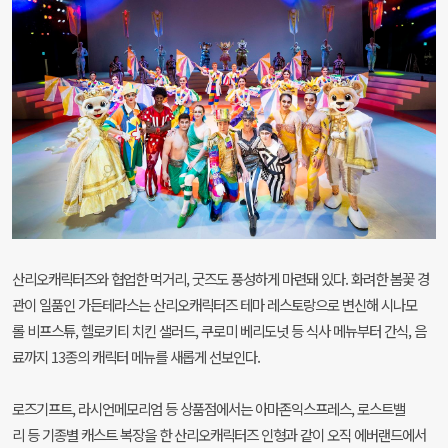
산리오캐릭터즈와 협업한 먹거리, 굿즈도 풍성하게 마련돼 있다. 화려한 봄꽃 경
관이 일품인 가든테라스는 산리오캐릭터즈 테마 레스토랑으로 변신해 시나모
롤 비프스튜, 헬로키티 치킨 샐러드, 쿠로미 베리도넛 등 식사 메뉴부터 간식, 음
료까지 13종의 캐릭터 메뉴를 새롭게 선보인다.
로즈기프트, 라시언메모리엄 등 상품점에서는 아마존익스프레스, 로스트밸
리 등 기종별 캐스트 복장을 한 산리오캐릭터즈 인형과 같이 오직 에버랜드에서