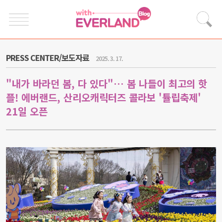
PRESS CENTER/보도자료
2025. 3. 17.
"내가 바라던 봄, 다 있다"… 봄 나들이 최고의 핫
플! 에버랜드, 산리오캐릭터즈 콜라보 '튤립축제'
21일 오픈