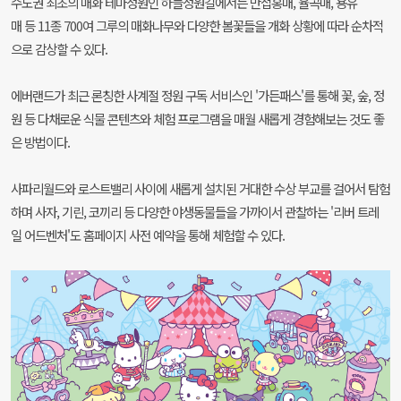
수도권 최초의 매화 테마정원인 하늘정원길에서는 만첩홍매, 율곡매, 용유
매 등 11종 700여 그루의 매화나무와 다양한 봄꽃들을 개화 상황에 따라 순차적
으로 감상할 수 있다.
에버랜드가 최근 론칭한 사계절 정원 구독 서비스인 '가든패스'를 통해 꽃, 숲, 정
원 등 다채로운 식물 콘텐츠와 체험 프로그램을 매월 새롭게 경험해보는 것도 좋
은 방법이다.
사파리월드와 로스트밸리 사이에 새롭게 설치된 거대한 수상 부교를 걸어서 탐험
하며 사자, 기린, 코끼리 등 다양한 야생동물들을 가까이서 관찰하는 '리버 트레
일 어드벤처'도 홈페이지 사전 예약을 통해 체험할 수 있다.