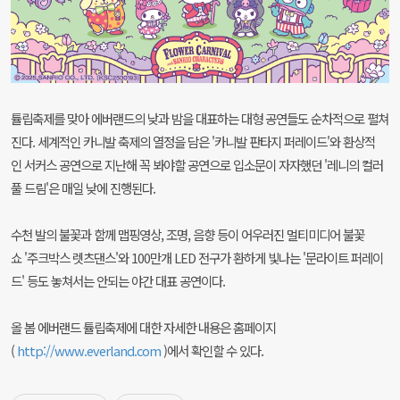
튤립축제를 맞아 에버랜드의 낮과 밤을 대표하는 대형 공연들도 순차적으로 펼쳐
진다. 세계적인 카니발 축제의 열정을 담은 '카니발 판타지 퍼레이드'와 환상적
인 서커스 공연으로 지난해 꼭 봐야할 공연으로 입소문이 자자했던 '레니의 컬러
풀 드림'은 매일 낮에 진행된다.
수천 발의 불꽃과 함께 맵핑영상, 조명, 음향 등이 어우러진 멀티미디어 불꽃
쇼 '주크박스 렛츠댄스'와 100만개 LED 전구가 환하게 빛나는 '문라이트 퍼레이
드' 등도 놓쳐서는 안되는 야간 대표 공연이다.
올 봄 에버랜드 튤립축제에 대한 자세한 내용은 홈페이지
(
http://www.everland.com
)에서 확인할 수 있다.