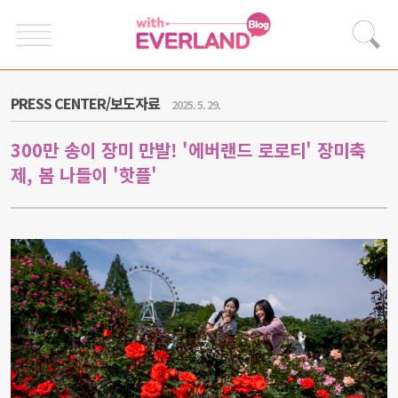
PRESS CENTER/보도자료
2025. 5. 29.
300만 송이 장미 만발! '에버랜드 로로티' 장미축
제, 봄 나들이 '핫플'