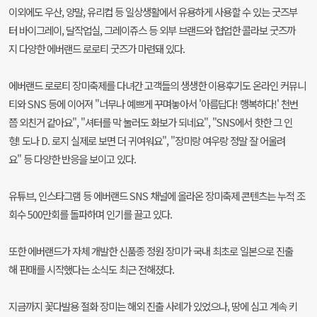
이외에도 우산, 양말, 유리컵 등 일상생활에서 유용하게 사용할 수 있는 굿즈부
터 바이그레이, 달작업실, 그레이쥬스 등 외부 브랜드와 협업한 콜라보 굿즈까
지 다양한 에버랜드 로로티 굿즈가 마련돼 있다.
에버랜드 로로티 장미축제를 다녀간 고객들의 생생한 이용후기도 온라인 커뮤니
티와 SNS 등에 이어져 "너무나 예쁘게 꾸며놓아서 '아름답다! 행복하다!' 천번
쯤 외친거 같아요", "셔터를 막 눌러도 화보가 되네요", "SNS에서 핫한 그 인
형! 도나 D. 로지 실제로 보면 더 귀여워요", "장미랑 여우랑 정말 잘 어울려
요" 등 다양한 반응을 보이고 있다.
유튜브, 인스타그램 등 에버랜드 SNS 채널에 올라온 장미축제 콘텐츠는 누적 조
회수 500만회를 돌파하며 인기를 끌고 있다.
또한 에버랜드가 자체 개발한 신품종 정원 장미가 국내 최초로 일본으로 진출
해 판매를 시작했다는 소식도 최근 전해졌다.
지금까지 꽃다발용 절화 장미는 해외 진출 사례가 있었으나, 땅에 심고 계속 키