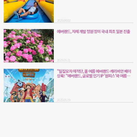
2025.06.02
에버랜드, 자체 개발 정원 장미 국내 최초 일본 진출
2025.05.21
"밀짚모자 해적단, 올 여름 에버랜드·캐리비안 베이
상륙! "에버랜드, 글로벌 인기 IP '원피스'와 여름축
제 연다
2025.05.19