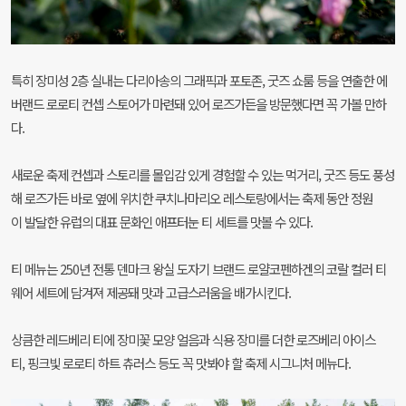
특히 장미성 2층 실내는 다리아송의 그래픽과 포토존, 굿즈 쇼룸 등을 연출한 에
버랜드 로로티 컨셉 스토어가 마련돼 있어 로즈가든을 방문했다면 꼭 가볼 만하
다.
새로운 축제 컨셉과 스토리를 몰입감 있게 경험할 수 있는 먹거리, 굿즈 등도 풍성
해 로즈가든 바로 옆에 위치한 쿠치나마리오 레스토랑에서는 축제 동안 정원
이 발달한 유럽의 대표 문화인 애프터눈 티 세트를 맛볼 수 있다.
티 메뉴는 250년 전통 덴마크 왕실 도자기 브랜드 로얄코펜하겐의 코랄 컬러 티
웨어 세트에 담겨져 제공돼 맛과 고급스러움을 배가시킨다.
상큼한 레드베리 티에 장미꽃 모양 얼음과 식용 장미를 더한 로즈베리 아이스
티, 핑크빛 로로티 하트 츄러스 등도 꼭 맛봐야 할 축제 시그니처 메뉴다.