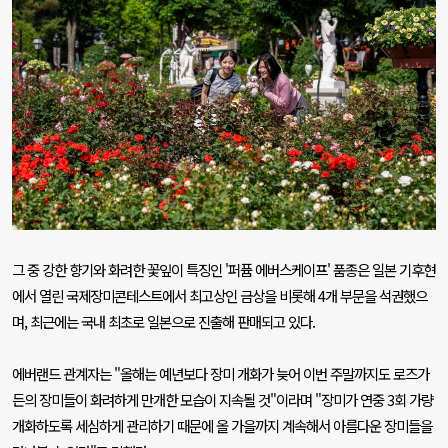
그 중 강한 향기와 화려한 꽃잎이 특징인
'
퍼퓸 에버스케이프
'
품종은 일본 기후현
에서 열린 국제장미콘테스트에서 최고상인 금상을 비롯해
4
개 부문을 석권했으
며
,
최근에는 국내 최초로 일본으로 진출해 판매되고 있다
.
에버랜드 관계자는
"
올해는 예년보다 장미 개화가 늦어 이번 주말까지도 로즈가
든의 장미들이 화려하게 만개한 모습이 지속될 것
"
이라며
"
장미가 연중
3
회 가량
개화하도록 세심하게 관리하기 때문에 올 가을까지 계속해서 아름다운 장미들을