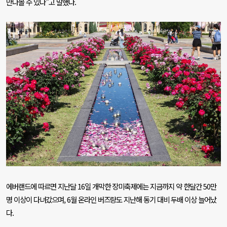
만나볼 수 있다
"
고 말했다
.
에버랜드에 따르면 지난달
16
일 개막한 장미축제에는 지금까지 약 한달간
50
만
명 이상이 다녀갔으며
, 6
월 온라인 버즈량도 지난해 동기 대비 두배 이상 늘어났
다
.