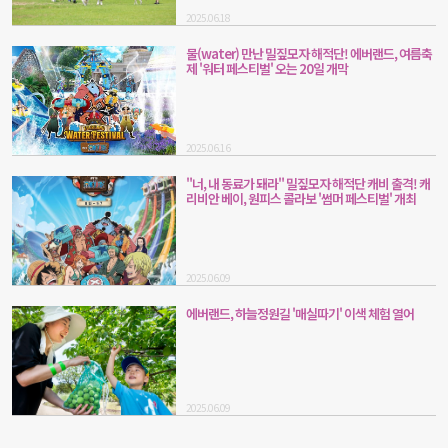
2025.06.18
물(water) 만난 밀짚모자 해적단! 에버랜드, 여름축
제 '워터 페스티벌' 오는 20일 개막
2025.06.16
"너, 내 동료가 돼라" 밀짚모자 해적단 캐비 출격! 캐
리비안 베이, 원피스 콜라보 '썸머 페스티벌' 개최
2025.06.09
에버랜드, 하늘정원길 '매실따기' 이색 체험 열어
2025.06.09