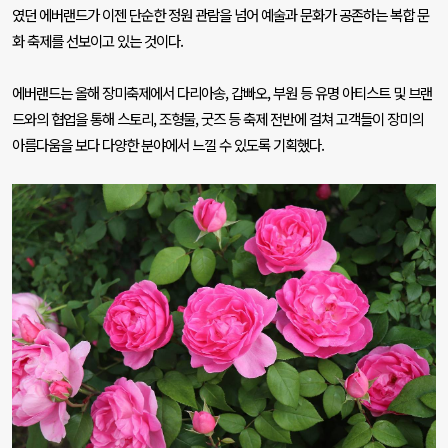
였던 에버랜드가 이젠 단순한 정원 관람을 넘어 예술과 문화가 공존하는 복합 문
화 축제를 선보이고 있는 것이다
.
에버랜드는 올해 장미축제에서 다리아송
,
갑빠오
,
부원 등 유명 아티스트 및 브랜
드와의 협업을 통해 스토리
,
조형물
,
굿즈 등 축제 전반에 걸쳐 고객들이 장미의
아름다움을 보다 다양한 분야에서 느낄 수 있도록 기획했다
.