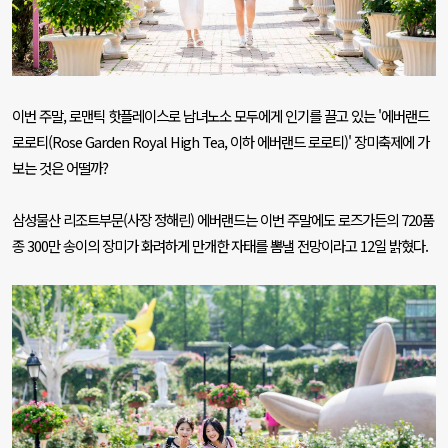
이번 주말
,
로맨틱 핫플레이스로 남녀노소 모두에게 인기를 끌고 있는
'
에버랜드
로로티
(Rose Garden Royal High Tea,
이하 에버랜드 로로티
)'
장미축제에 가
보는 것은 어떨까
?
삼성물산 리조트부문
(
사장 정해린
)
에버랜드는 이번 주말에도 로즈가든의
720
품
종
300
만 송이의 장미가 화려하게 만개한 자태를 뽐낼 전망이라고
12
일 밝혔다
.