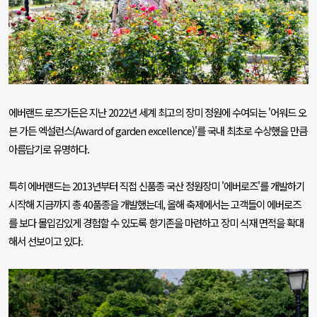
에버랜드 로즈가든은 지난
2022
년 세계 최고의 장미 정원에 수여되는
'
어워드 오
븐 가든 엑설런스
(Award of garden excellence)'
를 국내 최초로 수상했을 만큼
아름답기로 유명하다
.
특히 에버랜드는
2013
년부터 직접 신품종 국산 정원장미
'
에버로즈
'
를 개발하기
시작해 지금까지 총
40
품종을 개발했는데
,
올해 축제에서는 고객들이 에버로즈
를 보다 몰입감있게 경험할 수 있도록 향기존을 마련하고 장미 식재 면적을 확대
해서 선보이고 있다
.