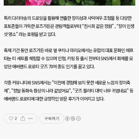
특히 다리아송의 드로잉을 활용해 연출한 장미성과 사막여우 조형물 등 다양한
포토존들이 가득한 로즈가든은 관람객들로부터 “전시회 같은 정원”
,
“장미 인생
샷 명소” 라는 호평을 받고 있다
.
축제 기간 동안 로즈가든 바로 옆 쿠치나 마리오에서는 유럽의 대표 문화인 애프
터눈 티 세트를 체험할 수 있으며 인형
,
키링 등 출시 전부터
SNS
에서 화제를 모
았던 에버랜드 로로티 굿즈
70
여 종도 인기를 끌고 있다
.
각종 커뮤니티와
SNS
에서는
"
이전에 경험해 보지 못한 새로운 느낌의 장미축
제
", "
정말 동화속 환상의 나라 같았어요
", "
굿즈 퀄리티 대박 너무 귀엽네요
"
등
에버랜드 로로티에 대한 긍정적인 방문 후기가 이어지고 있다
.
구독하기
2