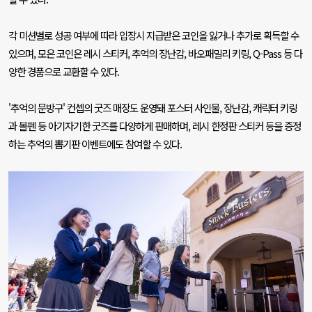
각 미션별로 성공 여부에 따라 입장시 지급받은 코인을 잃거나 추가로 획득할 수
있으며
,
모은 코인은 레시 스티커
,
추억의 장난감
,
바오패밀리 키링
, Q-Pass
등 다
양한 경품으로 교환할 수 있다
.
'
추억의 문방구
'
컨셉의 굿즈 매장도 운영돼 포스터 사인물
,
장난감
,
캐릭터 키링
과 볼펜 등 아기자기한 굿즈를 다양하게 판매하며
,
레시 한정판 스티커 등을 증정
하는 추억의 뽑기판 이벤트에도 참여할 수 있다
.