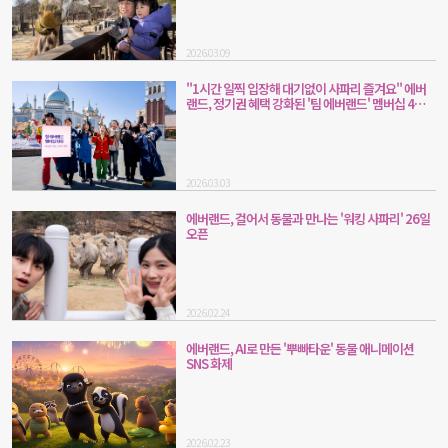
2026.03.09
"1시간 일찍 입장해 대기없이 사파리 즐겨요" 에버
랜드, 정기권 혜택 강화된 '팀 에버랜드' 멤버십 4월
론칭
2026.03.03
에버랜드, 걸어서 동물과 만나는 '워킹 사파리' 26일
오픈
2026.02.24
에버랜드, AI로 만든 '뿌빠타운' 동물 애니메이션
SNS 화제
2026.02.23