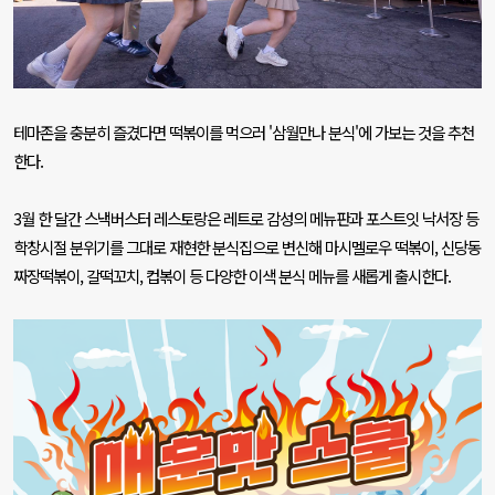
테마존을 충분히 즐겼다면 떡볶이를 먹으러
'
삼월만나 분식
'
에 가보는 것을 추천
한다
.
3
월 한 달간 스낵버스터 레스토랑은 레트로 감성의 메뉴판과 포스트잇 낙서장 등
학창시절 분위기를 그대로 재현한 분식집으로 변신해 마시멜로우 떡볶이
,
신당동
짜장떡볶이
,
갈떡꼬치
,
컵볶이 등 다양한 이색 분식 메뉴를 새롭게 출시한다
.