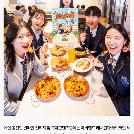
메인 공간인 알파인 빌리지 앞 축제콘텐츠존에는 에버랜드 레서판다 캐릭터인 레