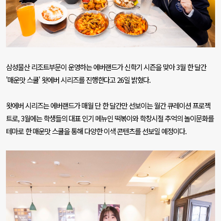
삼성물산 리조트부문이 운영하는 에버랜드가 신학기 시즌을 맞아
3
월 한 달간
'
매운맛 스쿨
'
왓에버 시리즈를 진행한다고
26
일 밝혔다
.
왓에버 시리즈는 에버랜드가 매월 단 한 달간만 선보이는 월간 큐레이션 프로젝
트로
, 3
월에는 학생들의 대표 인기 메뉴인 떡볶이와 학창시절 추억의 놀이문화를
테마로 한 매운맛 스쿨을 통해 다양한 이색 콘텐츠를 선보일 예정이다
.