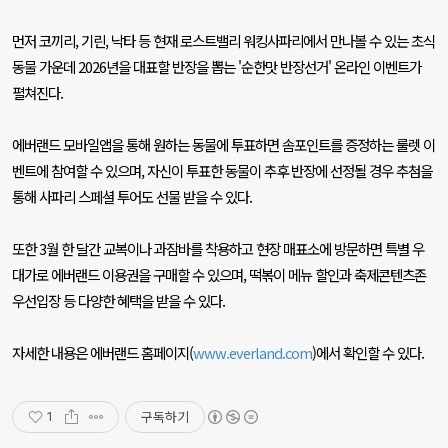
먼저 코끼리
,
기린
,
낙타 등 현재 로스트밸리 워킹사파리에서 만나볼 수 있는 초식
동물 가운데
2026
년을 대표할 반장을 뽑는
'
순한맛 반장선거
'
온라인 이벤트가
펼쳐진다
.
에버랜드 모바일앱을 통해 원하는 동물에 투표하면 솜포인트를 증정하는 룰렛 이
벤트에 참여할 수 있으며
,
자신이 투표한 동물이 추후 반장에 선정될 경우 추첨을
통해 사파리 스페셜 투어도 선물 받을 수 있다
.
또한
3
월 한 달간 교복이나 과잠바를 착용하고 현장 매표소에 방문하면 특별 우
대가로 에버랜드 이용권을 구매할 수 있으며
,
떡볶이 메뉴 할인과 축제콘텐츠존
우선입장 등 다양한 혜택을 받을 수 있다
.
자세한 내용은 에버랜드 홈페이지
(
www.everland.com
)
에서 확인할 수 있다
.
구독하기
1