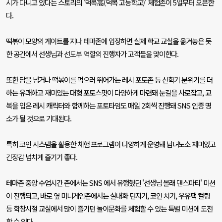
시가 다니고 있다는 스토리의
'
덕복高
(
덕복 고등학교
)'
체험존이
5
일부터 오픈한
다
.
떡볶이 모양의 게이트를 지나 테마존에 입장하면 실제 학교 교실을 옮겨놓은 듯
한 공간에서 선생님과 선도부 역할의 진행자가 고객들을 맞이한다
.
또한 담을 넘거나 떡볶이를 먹으러 뛰어가는 레시 포토존 등 신학기 분위기를 더
하는 유쾌하고 재미있는 대형 포토스팟이 다양하게 마련돼 눈길을 사로잡고
,
교
복을 입은 레시 캐릭터와 함께하는 포토타임도 매일
2
회씩 진행돼
SNS
인증 명
소가 될 것으로 기대된다
.
특히 코인 시스템을 활용한 체험 프로그램이 다양하게 운영돼 남녀노소 재미있고
긴장감 넘치게 즐기기 좋다
.
테마존 중앙 수업시간 존에서는
SNS
에서 유행했던
'
선생님 몰래 댄스파티
'
미션
이 진행되고
,
바로 옆 미니게임존에서는 실내화 던지기
,
코인 치기
,
우유팩 컬링
등 학창시절 교실에서 많이 즐기던 놀이문화를 체험할 수 있는 특별 미션에 도전
할 수 있다
.