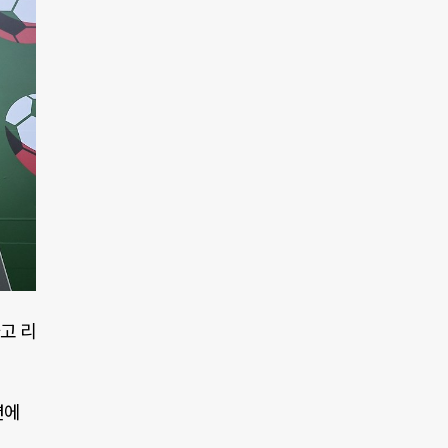
고 리
션에