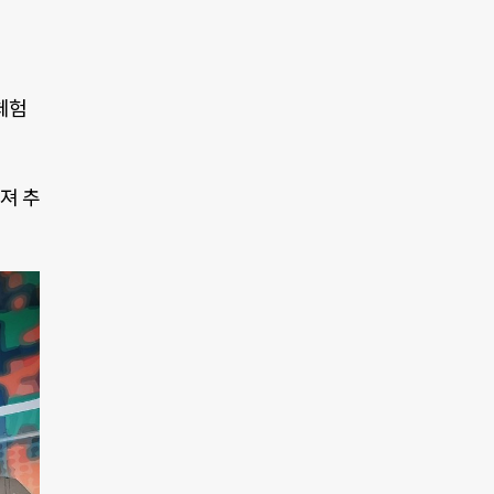
체험
져 추