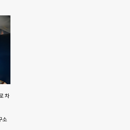
로 차
구소