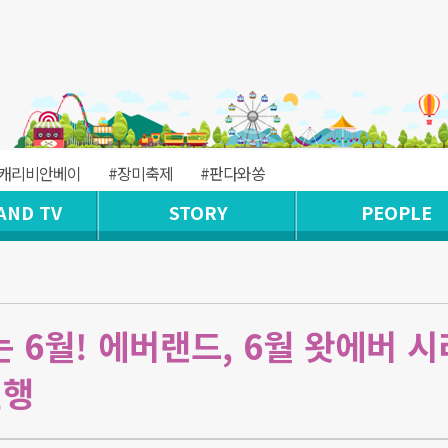
#캐리비안베이
#장미축제
#판다와쏭
AND TV
STORY
PEOPLE
는 6월! 에버랜드, 6월 왓에버 시
진행