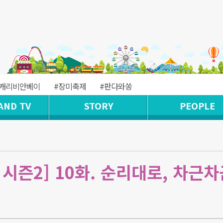
#캐리비안베이
#장미축제
#판다와쏭
AND TV
STORY
PEOPLE
시즌2] 10화. 순리대로, 차근차