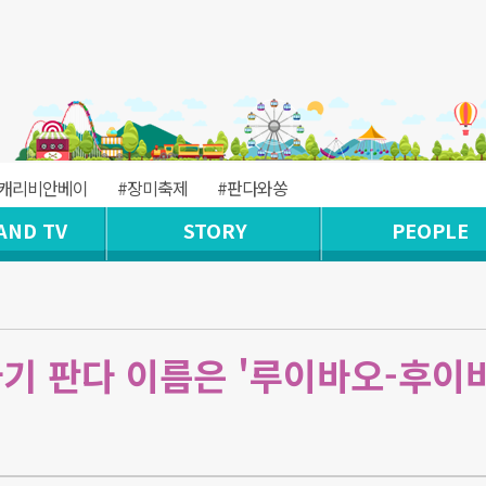
#캐리비안베이
#장미축제
#판다와쏭
AND TV
STORY
PEOPLE
아기 판다 이름은 '루이바오-후이