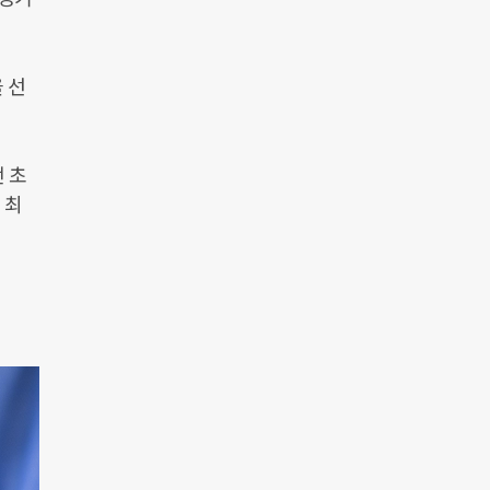
 선
 초
 최