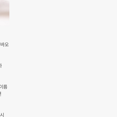
이바오
까
 이름
건
동시