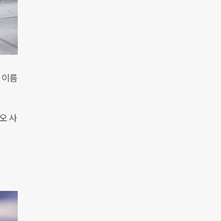
 이름
오 사