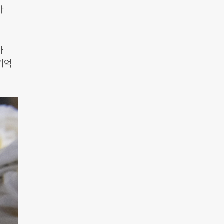
가
까
기억