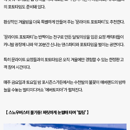
의 포토타임도 준비돼 있다
.
환상적인 겨울밤을 더욱 특별하게 만들어 주는
'
문라이트 포토파티
'
도 추천한다
.
'
문라이트 포토파티
'
는 반짝이는 전구로 만든 달빛의상을 입은 요정 캐릭터들이
카니발 광장에 나와 약
20
분간 신나는 댄스파티와 포토타임을 벌이는 공연이다
.
특히 문라이트 요정들과의 포토타임은 오직 겨울에만 경험할 수 있는 한정판 고
객 참여 시간이다
.
매주 금요일과 토요일 밤 포시즌스가든에서는 수천발의 불꽃이 에버랜드의 밤하
늘을 수놓는 멀티미디어쇼
'
에버토피아
'
가 펼쳐진다
.
【 스노우버스터 풀가동
!
짜릿하게 눈썰매 타며
'
힐링
'
】