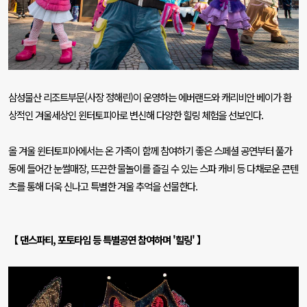
삼성물산 리조트부문
(
사장 정해린
)
이 운영하는 에버랜드와 캐리비안 베이가 환
상적인 겨울세상인 윈터토피아로 변신해 다양한 힐링 체험을 선보인다
.
올 겨울 윈터토피아에서는 온 가족이 함께 참여하기 좋은 스페셜 공연부터 풀가
동에 들어간 눈썰매장
,
뜨끈한 물놀이를 즐길 수 있는 스파 캐비 등 다채로운 콘텐
츠를 통해 더욱 신나고 특별한 겨울 추억을 선물한다
.
【 댄스파티
,
포토타임 등 특별공연 참여하며
'
힐링
'
】