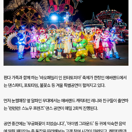
판다 가족과 함께 하는
'
바오패밀리 인 윈터토피아
'
축제가 한창인 에버랜드에서
는 댄스파티
,
포토타임
,
불꽃쇼 등 겨울 특별공연이 펼쳐지고 있다
.
먼저 눈썰매장 옆 알파인 무대에서는 에버랜드 캐릭터인 레니와 친구들이 출연하
는
'
런런런
!
스노우 프렌즈
'
댄스 공연이 매일
2
회씩 진행된다
.
공연 중간에는
'
무궁화꽃이 피었습니다
', '
아이엠 그라운드
'
등 귀에 익숙한 음악
에 맞춰 재미있는 춤 동작을 따라해보는 고객 참여 시간이 마련되고
,
캐릭터들과