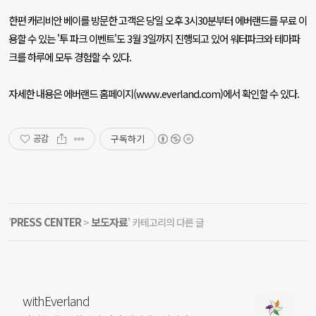
한편 캐리비안 베이를 방문한 고객은 당일 오후
3
시
30
분부터 에버랜드를 무료 이
용할 수 있는
'
투 파크 이벤트
'
도
3
월
3
일까지 진행되고 있어 워터파크와 테마파
크를 하루에 모두 경험할 수 있다
.
자세한 내용은 에버랜드 홈페이지
(www.everland.com)
에서 확인할 수 있다
.
구독하기
공감
PRESS CENTER
보도자료
'
>
' 카테고리의 다른 글
withEverland