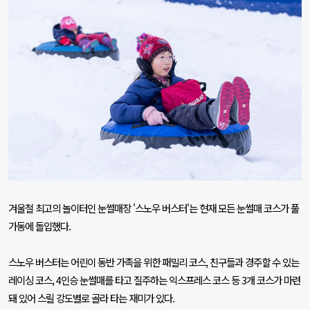
겨울철 최고의 놀이터인 눈썰매장
'
스노우 버스터
'
는 현재 모든 눈썰매 코스가 풀
가동에 돌입했다
.
스노우 버스터는 어린이 동반 가족을 위한 패밀리 코스
,
친구들과 경주할 수 있는
레이싱 코스
, 4
인승 눈썰매를 타고 질주하는 익스프레스 코스 등
3
개 코스가 마련
돼 있어 스릴 강도별로 골라 타는 재미가 있다
.