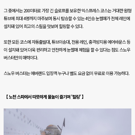
그 중에서는
200
미터로 가장 긴 슬로프를 보유한 익스프레스 코스는 거대한 원형
튜브에 최대
4
명까지 마주보며 동시 탑승할 수 있는
4
인승 눈썰매가 전체 레인에
설치돼 있어 최고의 스릴을 맛보며 힐링할 수 있다
.
또한 모든 코스에 자동출발대
,
튜브이송대
,
전용 레인
,
충격방지용 에어바운스 등
이 설치돼 있어 더욱 편리하고 안전하게 눈썰매 체험을 할 수 있다는 점도 스노우
버스터만의 매력이다
.
스노우 버스터는 에버랜드 입장객 누구나 별도 요금 없이 무료로 이용 가능하다
.
【 노천 스파에서 따뜻하게 물놀이 즐기며
'
힐링
'
】