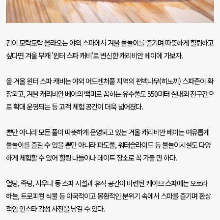
김이 모락모락 올라오는 야외 스파에서 겨울 물놀이를 즐기며 따뜻하게 힐링하고
싶다면 겨울 부캐
'
윈터 스파 캐비
'
로 변신한 캐리비안 베이에 가보자
.
올 겨울 윈터 스파 캐비는 야외 어드벤처풀 지역의 편백나무
(
히노끼
)
스파존이 확
장되고
,
겨울 캐리비안 베이의 백미로 꼽히는 유수풀도
550
미터 실내외 전구간으
로 확대 운영되는 등 고객 체험 공간이 더욱 넓어졌다
.
뿐만 아니라 모든 풀이 따뜻하게 운영되고 있는 겨울 캐리비안 베이는 여유롭게
물놀이를 즐길 수 있을 뿐만 아니라 파도풀
,
워터슬라이드 등 물놀이시설도 다양
하게 체험할 수 있어 힐링 나들이나 데이트 장소로 꼭 가볼 만 하다
.
열탕
,
족탕
,
사우나 등 스파 시설과 휴식 공간이 마련된 케이브 스파에는 오로라
하늘
,
트로피컬 식물 등 이국적이고 몽환적인 분위기 속에서 스파를 즐기며 환상
적인 인스타 감성 사진을 남길 수 있다
.