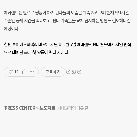
에버랜드는 앞으로 쌍둥이 아기 판다들의 모습을 계속 지켜보며 현재 약
1
시간
수준인 공개 시간을 확대하고
,
판다 가족들을 교차 전시하는 방안도 검토해나갈
예정이다
.
한편 루이바오와 후이바오는 지난 해
7
월
7
일 에버랜드 판다월드에서 자연 번식
으로 태어난 국내 첫 쌍둥이 판다 자매다
.
구독하기
10
PRESS CENTER
보도자료
'
>
' 카테고리의 다른 글