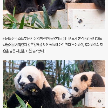
삼성물산 리조트부문
(
사장 정해린
)
이 운영하는 에버랜드가 본격적인 판다월드
나들이를 시작한지 일주일째를 맞은 쌍둥이 아기 판다 루이바오
,
후이바오의 모
습을 담은 사진을
11
일 공개했다
.