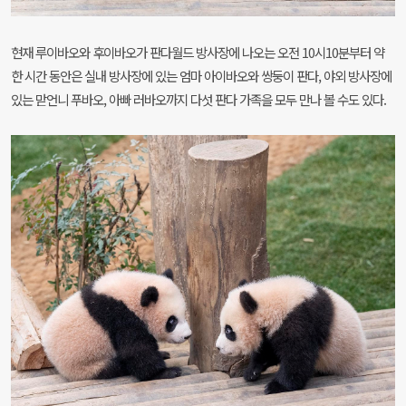
현재 루이바오와 후이바오가 판다월드 방사장에 나오는 오전
10
시
10
분부터 약
한 시간 동안은 실내 방사장에 있는 엄마 아이바오와 쌍둥이 판다
,
야외 방사장에
있는 맏언니 푸바오
,
아빠 러바오까지 다섯 판다 가족을 모두 만나 볼 수도 있다
.