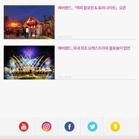
에버랜드,「해피 할로윈 & 호러 나이트」오픈
2011.09.23
에버랜드, 국내 최초 오케스트라와 불꽃놀이 협연
2011.08.09