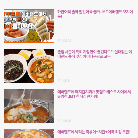
하얀어묵 줄까 빨간어묵 줄까 JMT 에버랜드 꼬치어
묵!
2019.02.24
졸업 시즌에 특히 자장면이 끌린다구?! 실패없는 에
버랜드 중식 맛집 차이나문으로 꼬우
2019.02.11
에버랜드에 돼지김치찌개 맛집!? 캐스트 사이에서
유명한 JMT 한식집 한가람!
2019.01.30
에버랜드에서 먹는 떡볶이+치킨+어묵 최강 조합!