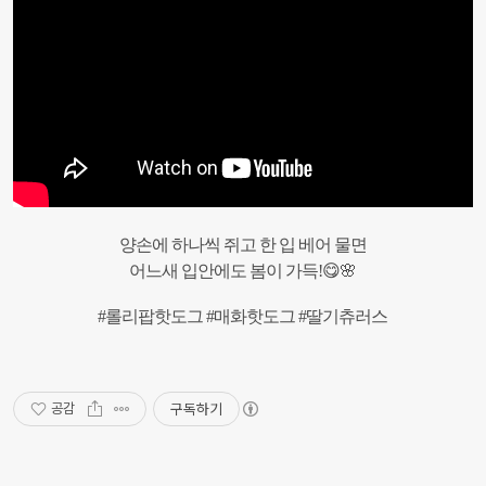
양손에
하나씩
쥐고
한
입
베어
물면
어느새
입안에도
봄이
가득
!
😋🌸
#
롤리팝핫도그
#
매화핫도그
#
딸기츄러스
구독하기
공감