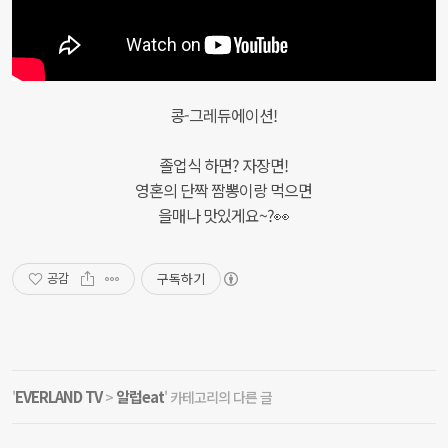
콩-그레듀에이션!
졸업식 하면? 자장면!
영혼의 단짝 짬뽕이랑 먹으면
을매나 맛있게요~?👀
구독하기
공감
EVERLAND TV
알럽eat
'
>
' 카테고리의 다른 글