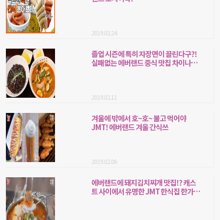
2019.02.24
졸업 시즌에 특히 자장면이 끌린다구?!
실패없는 에버랜드 중식 맛집 차이나문
으로 꼬우
2019.02.11
겨울에 밖에서 호~호~ 불고 먹어야
JMT! 에버랜드 겨울 간식쓰
2019.02.06
에버랜드에 돼지김치찌개 맛집!? 캐스
트 사이에서 유명한 JMT 한식집 한가
람!