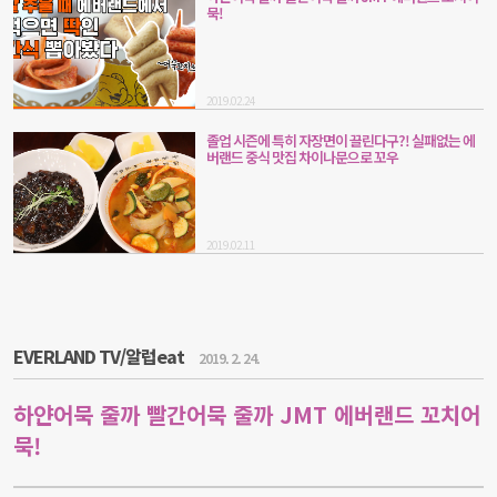
묵!
2019.02.24
졸업 시즌에 특히 자장면이 끌린다구?! 실패없는 에
버랜드 중식 맛집 차이나문으로 꼬우
2019.02.11
EVERLAND TV/알럽eat
2019. 2. 24.
하얀어묵 줄까 빨간어묵 줄까 JMT 에버랜드 꼬치어
묵!