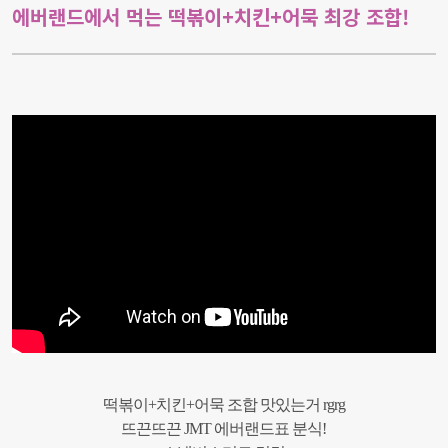
에버랜드에서 먹는 떡볶이+치킨+어묵 최강 조합!
떡볶이
+
치킨
+
어묵
조합
맛있는거
rgrg
뜨끈뜨끈
JMT
에버랜드표
분식
!