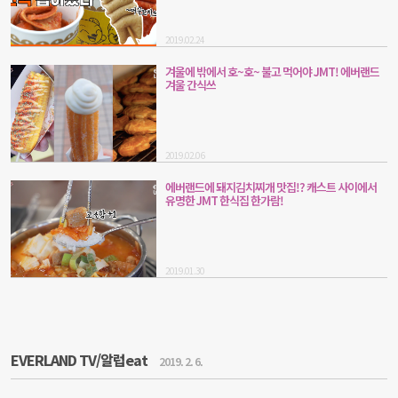
2019.02.24
겨울에 밖에서 호~호~ 불고 먹어야 JMT! 에버랜드
겨울 간식쓰
2019.02.06
에버랜드에 돼지김치찌개 맛집!? 캐스트 사이에서
유명한 JMT 한식집 한가람!
2019.01.30
EVERLAND TV/알럽eat
2019. 2. 6.