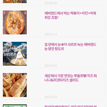
2019.01.30
에버랜드에서 먹는 떡볶이+치킨+어묵
최강 조합!
2019.01.13
입 안에서 눈❄이 사르르 녹는 에버랜드
눈 덮인 팡도르
2019.01.05
세상에서 가장 맛있는 루돌프🦌 치즈 파
니니&리코타치즈 샐러드
2018.12.18
한 입만 베어물어도 마음까지 달달한 에