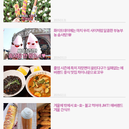
2019.03.31
화이트데이에는 마치 우리 사이처럼 달콤한 부농부
농 솜사탕!🌸
2019.03.13
졸업 시즌에 특히 자장면이 끌린다구?! 실패없는 에
버랜드 중식 맛집 차이나문으로 꼬우
2019.02.11
겨울에 밖에서 호~호~ 불고 먹어야 JMT! 에버랜드
겨울 간식쓰