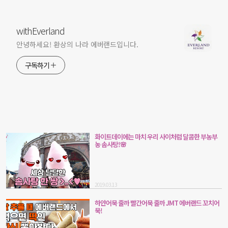
withEverland
안녕하세요! 환상의 나라 에버랜드입니다.
구독하기
화이트데이에는 마치 우리 사이처럼 달콤한 부농부
농 솜사탕!🌸
2019.03.13
하얀어묵 줄까 빨간어묵 줄까 JMT 에버랜드 꼬치어
묵!