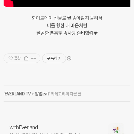
화이트데이 선물로 뭘 좋아할지 몰라서

너를 향한 내 마음처럼

달콤한 분홍빛 솜사탕 준비했쒀💗
구독하기
공감
EVERLAND TV
알럽eat
'
>
' 카테고리의 다른 글
withEverland