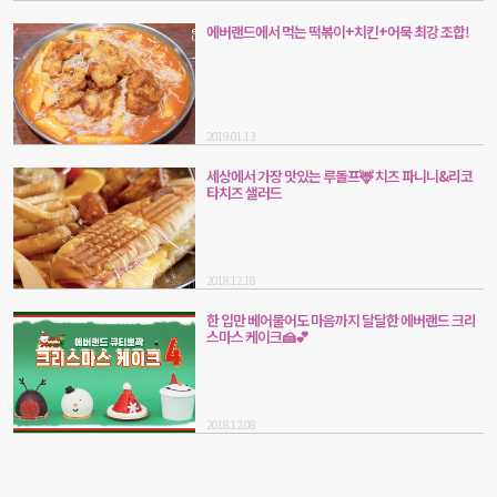
에버랜드에서 먹는 떡볶이+치킨+어묵 최강 조합!
2019.01.13
세상에서 가장 맛있는 루돌프🦌 치즈 파니니&리코
타치즈 샐러드
2018.12.18
한 입만 베어물어도 마음까지 달달한 에버랜드 크리
스마스 케이크🍰💕
2018.12.08