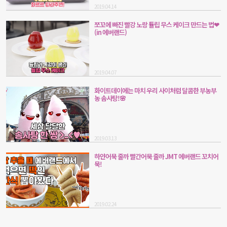
2019.04.14
쪼꼬에 빠진 빨강 노랑 튤립 무스 케이크 만드는 법❤
(in 에버랜드)
2019.04.07
화이트데이에는 마치 우리 사이처럼 달콤한 부농부
농 솜사탕!🌸
2019.03.13
하얀어묵 줄까 빨간어묵 줄까 JMT 에버랜드 꼬치어
묵!
2019.02.24