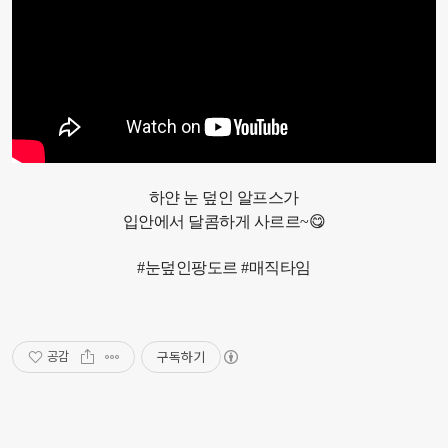
하얀 눈 덮인 알프스가
입안에서 달콤하게 사르르~😋
#눈덮인팡도르 #매직타임
구독하기
공감