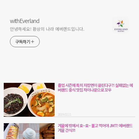
withEverland
안녕하세요! 환상의 나라 에버랜드입니다.
구독하기
졸업 시즌에 특히 자장면이 끌린다구?! 실패없는 에
버랜드 중식 맛집 차이나문으로 꼬우
2019.02.11
겨울에 밖에서 호~호~ 불고 먹어야 JMT! 에버랜드
겨울 간식쓰