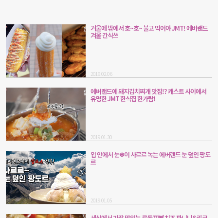
겨울에 밖에서 호~호~ 불고 먹어야 JMT! 에버랜드
겨울 간식쓰
2019.02.06
에버랜드에 돼지김치찌개 맛집!? 캐스트 사이에서
유명한 JMT 한식집 한가람!
2019.01.30
입 안에서 눈❄이 사르르 녹는 에버랜드 눈 덮인 팡도
르
2019.01.05
세상에서 가장 맛있는 루돌프🦌 치즈 파니니&리코