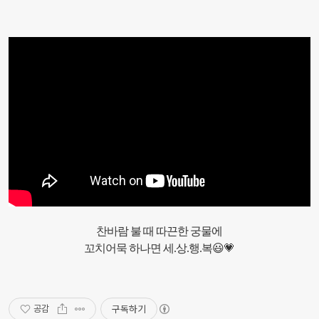
찬바람 불 때 따끈한 궁물에
꼬치어묵 하나면 세.상.행.복😃💗
구독하기
공감