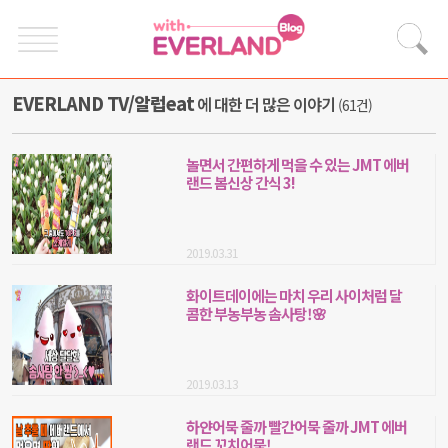
EVERLAND TV/알럽eat
에 대한 더 많은 이야기
(61건)
놀면서 간편하게 먹을 수 있는 JMT 에버
랜드 봄신상 간식 3!
2019.03.31
화이트데이에는 마치 우리 사이처럼 달
콤한 부농부농 솜사탕!🌸
2019.03.13
하얀어묵 줄까 빨간어묵 줄까 JMT 에버
랜드 꼬치어묵!