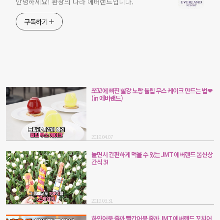
안녕하세요! 환상의 나라 에버랜드입니다.
구독하기
쪼꼬에 빠진 빨강 노랑 튤립 무스 케이크 만드는 법❤
(in 에버랜드)
2019.04.07
놀면서 간편하게 먹을 수 있는 JMT 에버랜드 봄신상
간식 3!
2019.03.31
하얀어묵 줄까 빨간어묵 줄까 JMT 에버랜드 꼬치어