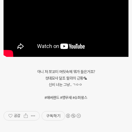
아니 저 쪼꼬미 머릿속에 뭐가 들은거죠?
성대모사 달조 랄라의 근황🦜
신비 너는 그냥.. ㄱㅇㅇ
#에버랜드 #앵무새 #슈퍼윙스
구독하기
공감