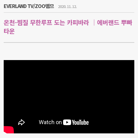
EVERLAND TV/ZOO뗌므
2020. 11. 12.
온천-찜질 무한루프 도는 카피바라 ｜에버랜드 뿌빠
타운