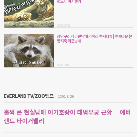
랜드 타이거밸리
2020.08.29
장난꾸러기 라쿤남매 카메라 뿌시다?! | 뿌빠타운 천
방지축 라쿤남매
2020.08.08
EVERLAND TV/ZOO뗌므
2020. 8. 29.
훌쩍 큰 현실남매 아기호랑이 태범무궁 근황｜ 에버
랜드 타이거밸리