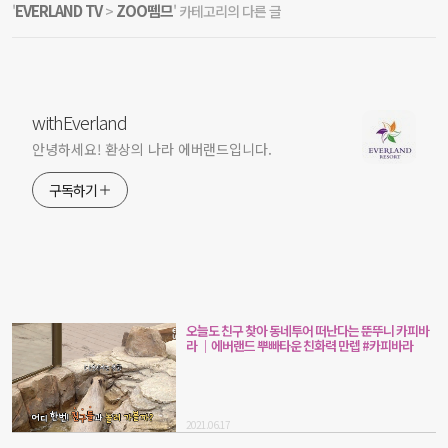
EVERLAND TV
ZOO뗌므
'
>
' 카테고리의 다른 글
withEverland
안녕하세요! 환상의 나라 에버랜드입니다.
구독하기
오늘도 친구 찾아 동네투어 떠난다는 뚠뚜니 카피바
라 ｜에버랜드 뿌빠타운 친화력 만렙 #카피바라
2021.06.17