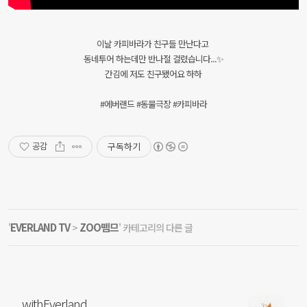
이날 카피바라가 친구들 만난다고
동네투어 하는데만 반나절 걸렸습니다...✨
간김에 저도 친구됐어요 하하
#에버랜드 #동물극장 #카피바라
구독하기
공감
EVERLAND TV
ZOO뗌므
'
>
' 카테고리의 다른 글
withEverland