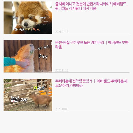
금사빠 아니고 첫눈에 반한거라니까여? | 에버랜드
판다월드 레서판다 레시 레몬
2021.01.18
온천-찜질 무한루프 도는 카피바라 ｜에버랜드 뿌빠
타운
2020.11.12
뿌빠타운에 전학생 등장?! ｜ 에버랜드 뿌빠타운 새
로운 아기 카피바라
2020.10.03