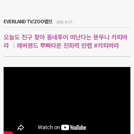
EVERLAND TV/ZOO뗌므
2021. 6. 17.
오늘도 친구 찾아 동네투어 떠난다는 뚠뚜니 카피바
라 ｜에버랜드 뿌빠타운 친화력 만렙 #카피바라