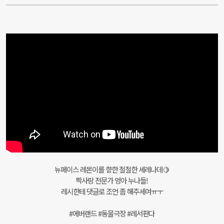
뉴페이스 레몬이를 향한 절절한 세레나데🍋
짝사랑 전문가 엉아 누나들!
레시한테 댓글로 조언 좀 해주세여ㅠㅜ
#에버랜드 #동물극장 #레서판다