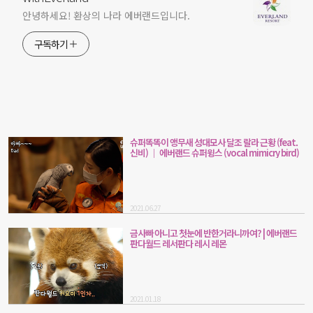
안녕하세요! 환상의 나라 에버랜드입니다.
구독하기
슈퍼똑똑이 앵무새 성대모사 달조 랄라 근황 (feat.
신비) ｜ 에버랜드 슈퍼윙스 (vocal mimicry bird)
2021.06.27
금사빠 아니고 첫눈에 반한거라니까여? | 에버랜드
판다월드 레서판다 레시 레몬
2021.01.18