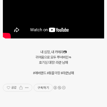
내 심장, 내 카메라📷
귀여움으로 모두 뿌셔버린👊
호기심 대장! 라쿤 남매
#에버랜드 #동물극장 #라쿤남매
구독하기
공감