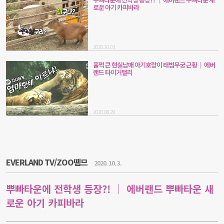
로운 아기 카피바라
2020.10.03
훌쩍 큰 현실남매 아기호랑이 태범무궁 근황｜ 에버
랜드 타이거밸리
2020.08.29
EVERLAND TV/ZOO뗌므
2020. 10. 3.
뿌빠타운에 전학생 등장?! ｜ 에버랜드 뿌빠타운 새
로운 아기 카피바라