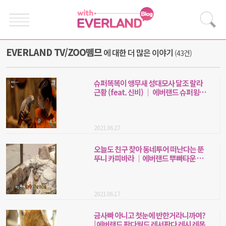
EVERLAND TV/ZOO뗌므
에 대한 더 많은 이야기
(43건)
슈퍼똑똑이 앵무새 성대모사 달조 랄라
근황 (feat. 신비) ｜ 에버랜드 슈퍼윙스
(vocal mimicry bird)
2021.06.27
오늘도 친구 찾아 동네투어 떠난다는 뚠
뚜니 카피바라 ｜에버랜드 뿌빠타운 친
화력 만렙 #카피바라
2021.06.17
금사빠 아니고 첫눈에 반한거라니까여?
| 에버랜드 판다월드 레서판다 레시 레몬