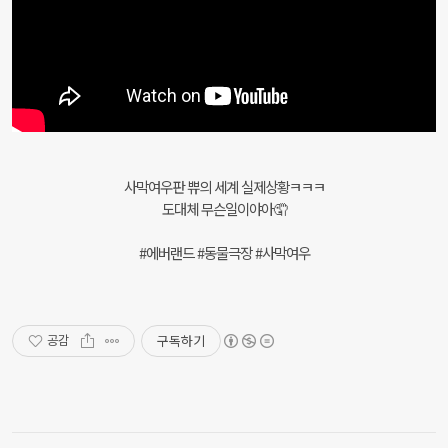
사막여우판 쀼의 세계 실제상황ㅋㅋㅋ
도대체 무슨일이야아🤦
#에버랜드 #동물극장 #사막여우
구독하기
공감