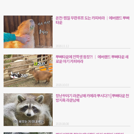
온천-찜질 무한루프 도는 카피바라 ｜에버랜드 뿌빠
타운
2020.11.12
뿌빠타운에 전학생 등장?! ｜ 에버랜드 뿌빠타운 새
로운 아기 카피바라
2020.10.03
장난꾸러기 라쿤남매 카메라 뿌시다?! | 뿌빠타운 천
방지축 라쿤남매
2020.08.08