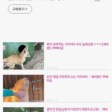
구독하기
쀼의 세계 찍는 사막여우 부부 실제상황ㅋㅋㅋ | 에버
랜드 뿌빠타운
2020.11.21
온천-찜질 무한루프 도는 카피바라 ｜에버랜드 뿌빠
타운
2020.11.12
훌쩍 큰 현실남매 아기호랑이 태범무궁 근황｜ 에버