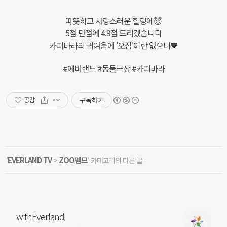
따뜻하고 사랑스러운 힐링에😇
5점 만점에 4.9점 드리겠습니다
카피바라의 귀여움에 '오점'이란 없으니🤎
#에버랜드 #동물극장 #카피바라
구독하기
공감
EVERLAND TV
ZOO뗌므
'
>
' 카테고리의 다른 글
withEverland