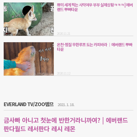
쀼의 세계 찍는 사막여우 부부 실제상황ㅋㅋㅋ | 에버
랜드 뿌빠타운
2020.11.21
온천-찜질 무한루프 도는 카피바라 ｜에버랜드 뿌빠
타운
2020.11.12
EVERLAND TV/ZOO뗌므
2021. 1. 18.
금사빠 아니고 첫눈에 반한거라니까여? | 에버랜드
판다월드 레서판다 레시 레몬