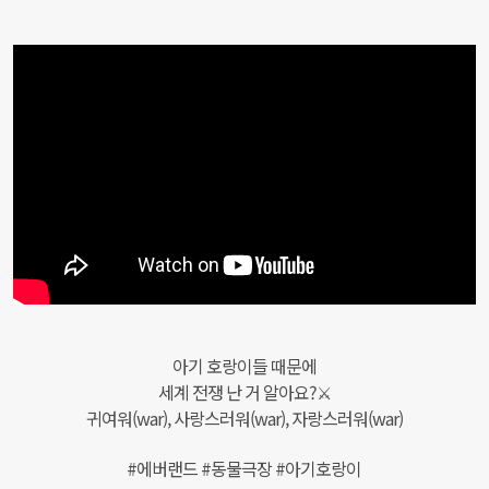
아기 호랑이들 때문에
세계 전쟁 난 거 알아요?⚔
귀여워(war), 사랑스러워(war), 자랑스러워(war)
#에버랜드 #동물극장 #아기호랑이