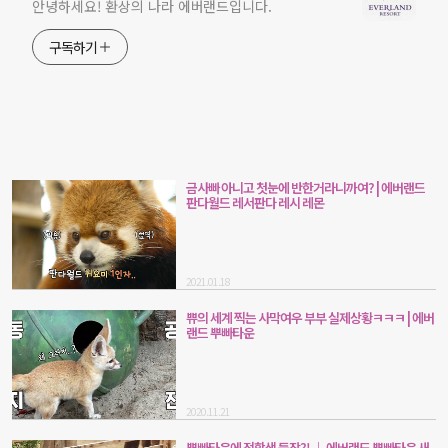
안녕하세요! 환상의 나라 에버랜드입니다.
구독하기
금사빠 아니고 첫눈에 반한거라니까여? | 에버랜드
판다월드 레서판다 레시 레몬
2021.01.18
쀼의 세계 찍는 사막여우 부부 실제상황ㅋㅋㅋ | 에버
랜드 뿌빠타운
2020.11.21
뿌빠타운에 전학생 등장?! ｜ 에버랜드 뿌빠타운 새