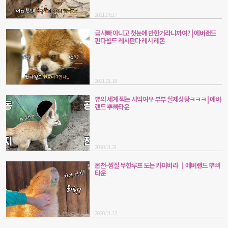
2021.06.17
금사빠 아니고 첫눈에 반한거라니까여? | 에버랜드
판다월드 레서판다 레시 레몬
2021.01.18
쀼의 세계 찍는 사막여우 부부 실제상황ㅋㅋㅋ | 에버
랜드 뿌빠타운
2020.11.21
온천-찜질 무한루프 도는 카피바라 ｜에버랜드 뿌빠
타운
2020.11.12