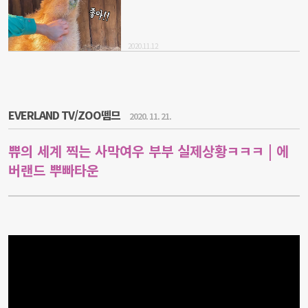
2020.11.12
EVERLAND TV/ZOO뗌므
2020. 11. 21.
쀼의 세계 찍는 사막여우 부부 실제상황ㅋㅋㅋ | 에
버랜드 뿌빠타운