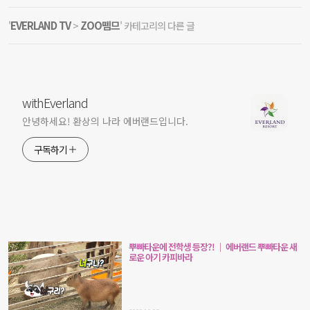
EVERLAND TV
ZOO뗌므
'
>
' 카테고리의 다른 글
withEverland
안녕하세요! 환상의 나라 에버랜드입니다.
구독하기
뿌빠타운에 전학생 등장?! ｜ 에버랜드 뿌빠타운 새
로운 아기 카피바라