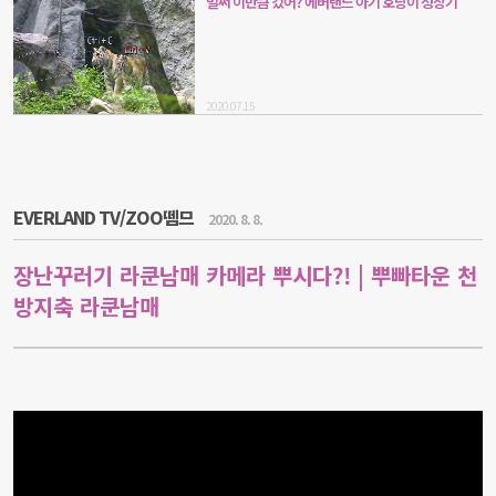
벌써 이만큼 컸어? 에버랜드 아기 호랑이 성장기
2020.07.15
EVERLAND TV/ZOO뗌므
2020. 8. 8.
장난꾸러기 라쿤남매 카메라 뿌시다?! | 뿌빠타운 천
방지축 라쿤남매