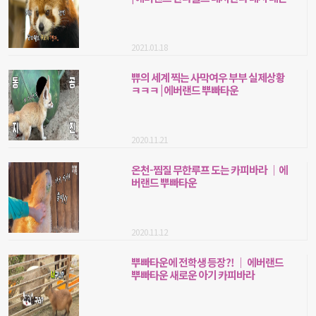
2021.01.18
쀼의 세계 찍는 사막여우 부부 실제상황
ㅋㅋㅋ | 에버랜드 뿌빠타운
2020.11.21
온천-찜질 무한루프 도는 카피바라 ｜에
버랜드 뿌빠타운
2020.11.12
뿌빠타운에 전학생 등장?! ｜ 에버랜드
뿌빠타운 새로운 아기 카피바라