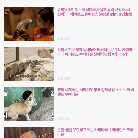
슈퍼똑똑이 앵무새 성대모사 달조 랄라 근황 (feat.
신비) ｜ 에버랜드 슈퍼윙스 (vocal mimicry bird)
2021.06.27
오늘도 친구 찾아 동네투어 떠난다는 뚠뚜니 카피바
라 ｜에버랜드 뿌빠타운 친화력 만렙 #카피바라
2021.06.17
쀼의 세계 찍는 사막여우 부부 실제상황ㅋㅋㅋ | 에버
랜드 뿌빠타운
2020.11.21
온천-찜질 무한루프 도는 카피바라 ｜에버랜드 뿌빠
타운