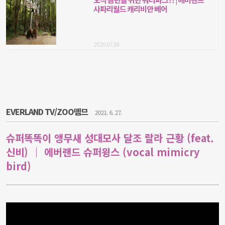
사파리월드 캐리비안 베어
2020.07.06
EVERLAND TV/ZOO뗌므
2021. 6. 27.
슈퍼똑똑이 앵무새 성대모사 달조 랄라 근황 (feat.
신비) ｜ 에버랜드 슈퍼윙스 (vocal mimicry
bird)