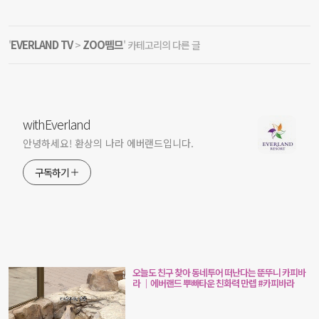
EVERLAND TV
ZOO뗌므
'
>
' 카테고리의 다른 글
withEverland
안녕하세요! 환상의 나라 에버랜드입니다.
구독하기
오늘도 친구 찾아 동네투어 떠난다는 뚠뚜니 카피바
라 ｜에버랜드 뿌빠타운 친화력 만렙 #카피바라