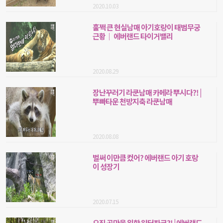
2020.10.03
훌쩍 큰 현실남매 아기호랑이 태범무궁
근황｜ 에버랜드 타이거밸리
2020.08.29
장난꾸러기 라쿤남매 카메라 뿌시다?! |
뿌빠타운 천방지축 라쿤남매
2020.08.08
벌써 이만큼 컸어? 에버랜드 아기 호랑
이 성장기
2020.07.15
오직 곰만을 위한 워터파크?! | 에버랜드