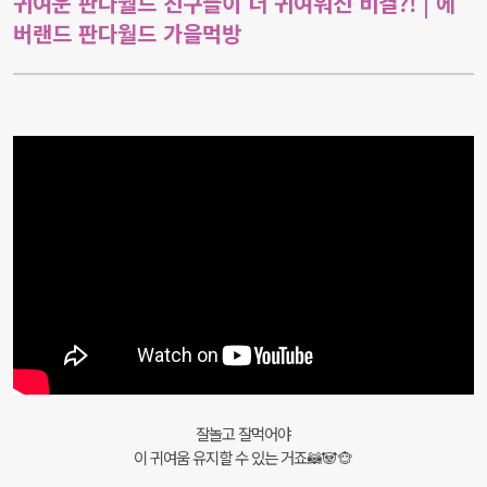
귀여운 판다월드 친구들이 더 귀여워진 비결?! | 에
버랜드 판다월드 가을먹방
잘놀고 잘먹어야
이 귀여움 유지할 수 있는 거죠
🦝🐼🐵