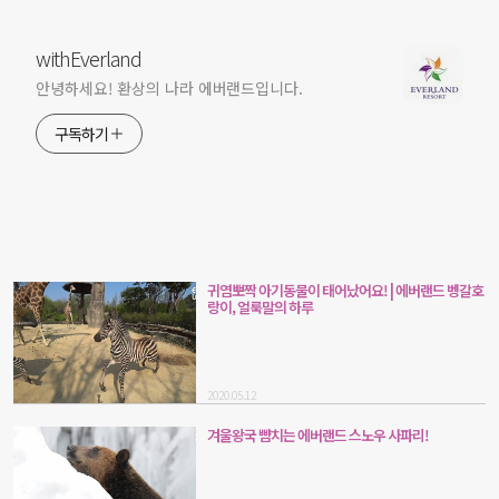
withEverland
안녕하세요! 환상의 나라 에버랜드입니다.
구독하기
귀염뽀짝 아기동물이 태어났어요! | 에버랜드 벵갈호
랑이, 얼룩말의 하루
2020.05.12
겨울왕국 뺨치는 에버랜드 스노우 사파리!