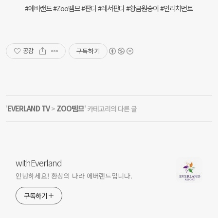
#에버랜드 #Zoo뗌므 #판다 #레서판다 #황금원숭이 #인리치먼트
구독하기
공감
EVERLAND TV
ZOO뗌므
'
>
' 카테고리의 다른 글
withEverland
안녕하세요! 환상의 나라 에버랜드입니다.
구독하기