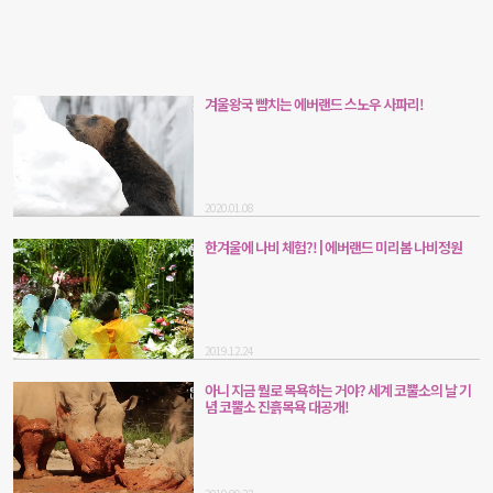
겨울왕국 뺨치는 에버랜드 스노우 사파리!
2020.01.08
한겨울에 나비 체험?! | 에버랜드 미리봄 나비정원
2019.12.24
아니 지금 뭘로 목욕하는 거야? 세계 코뿔소의 날 기
념 코뿔소 진흙목욕 대공개!