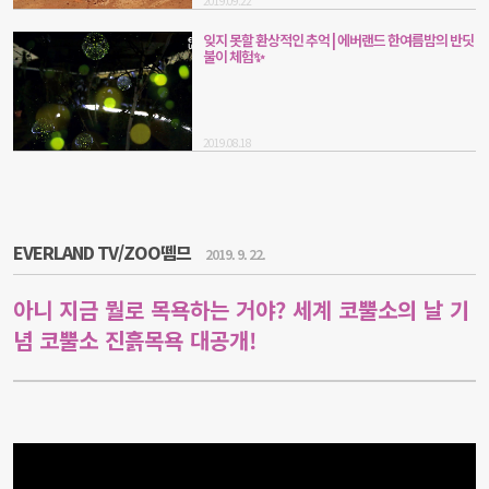
2019.09.22
잊지 못할 환상적인 추억 | 에버랜드 한여름밤의 반딧
불이 체험✨
2019.08.18
EVERLAND TV/ZOO뗌므
2019. 9. 22.
아니 지금 뭘로 목욕하는 거야? 세계 코뿔소의 날 기
념 코뿔소 진흙목욕 대공개!