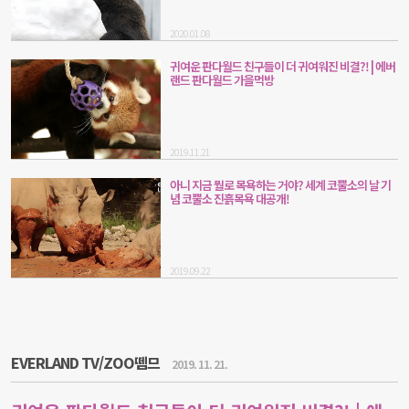
2020.01.08
귀여운 판다월드 친구들이 더 귀여워진 비결?! | 에버
랜드 판다월드 가을먹방
2019.11.21
아니 지금 뭘로 목욕하는 거야? 세계 코뿔소의 날 기
념 코뿔소 진흙목욕 대공개!
2019.09.22
EVERLAND TV/ZOO뗌므
2019. 11. 21.