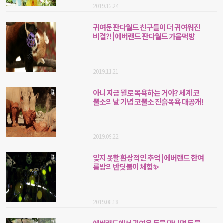
2019.12.24
귀여운 판다월드 친구들이 더 귀여워진
비결?! | 에버랜드 판다월드 가을먹방
2019.11.21
아니 지금 뭘로 목욕하는 거야? 세계 코
뿔소의 날 기념 코뿔소 진흙목욕 대공개!
2019.09.22
잊지 못할 환상적인 추억 | 에버랜드 한여
름밤의 반딧불이 체험✨
2019.08.18
에버랜드에서 귀여운 동물 만나면 동물