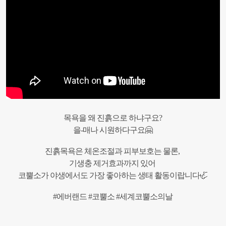
목욕을
왜
진흙으로
하냐구요
?
을
-
매나
시원하다구요
🤗
진흙목욕은
체온조절과
피부보호는
물론
,
기생충
제거효과까지
있어
코뿔소가
야생에서도
가장
좋아하는
생태
활동이랍니다
🦏
#
에버랜드
#
코뿔소
#
세계코뿔소의날