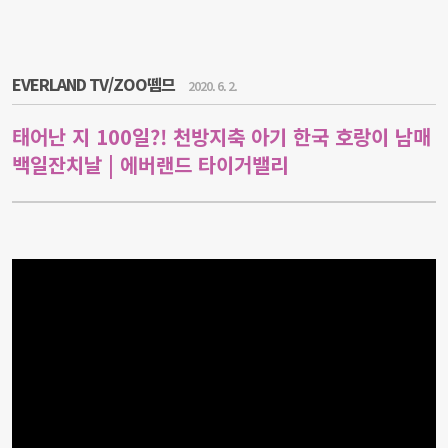
EVERLAND TV/ZOO뗌므
2020. 6. 2.
태어난 지 100일?! 천방지축 아기 한국 호랑이 남매
백일잔치날 | 에버랜드 타이거밸리