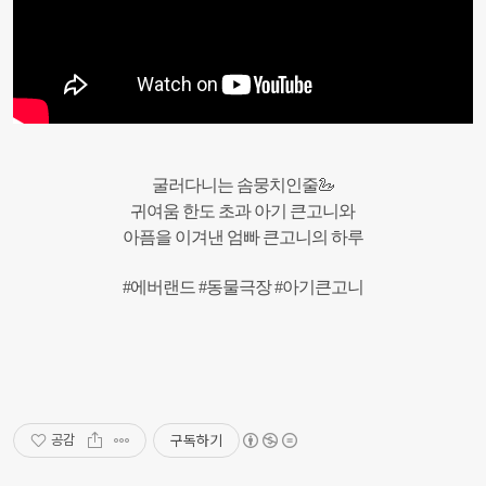
굴러다니는 솜뭉치인줄🦢
귀여움 한도 초과 아기 큰고니와
아픔을 이겨낸 엄빠 큰고니의 하루
#에버랜드 #동물극장 #아기큰고니
구독하기
공감