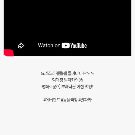
요리조리 뽈뽈뽈 돌아다니는🐾🐾
먹대장 알파카의🤔
평화로운(?) 뿌빠타운 아침 먹방!
#에버랜드 #동물극장 #알파카