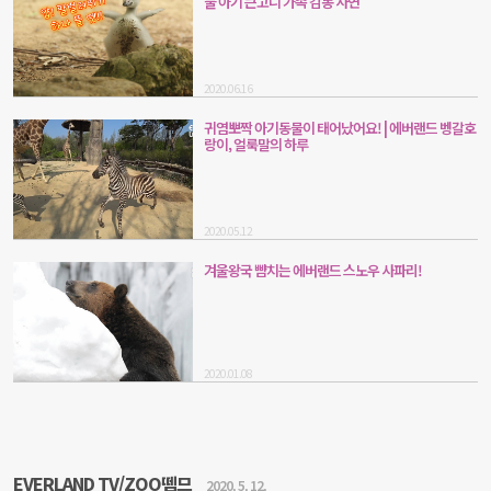
물 아기 큰고니 가족 감동 사연
2020.06.16
귀염뽀짝 아기동물이 태어났어요! | 에버랜드 벵갈호
랑이, 얼룩말의 하루
2020.05.12
겨울왕국 뺨치는 에버랜드 스노우 사파리!
2020.01.08
EVERLAND TV/ZOO뗌므
2020. 5. 12.