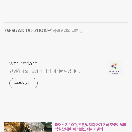
EVERLAND TV
ZOO뗌므
'
>
' 카테고리의 다른 글
withEverland
안녕하세요! 환상의 나라 에버랜드입니다.
구독하기
태어난 지 100일?! 천방지축 아기 한국 호랑이 남매
백일잔치날 | 에버랜드 타이거밸리