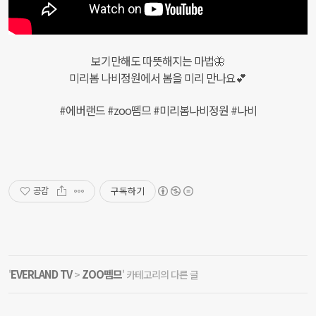
보기만해도 따뜻해지는 마법🦋
미리봄 나비정원에서 봄을 미리 만나요💕
#에버랜드 #zoo뗌므 #미리봄나비정원 #나비
구독하기
공감
EVERLAND TV
ZOO뗌므
'
>
' 카테고리의 다른 글