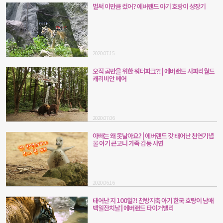
벌써 이만큼 컸어? 에버랜드 아기 호랑이 성장기
2020.07.15
오직 곰만을 위한 워터파크?! | 에버랜드 사파리월드
캐리비안 베어
2020.07.06
아빠는 왜 못날아요? | 에버랜드 갓 태어난 천연기념
물 아기 큰고니 가족 감동 사연
2020.06.16
태어난 지 100일?! 천방지축 아기 한국 호랑이 남매
백일잔치날 | 에버랜드 타이거밸리