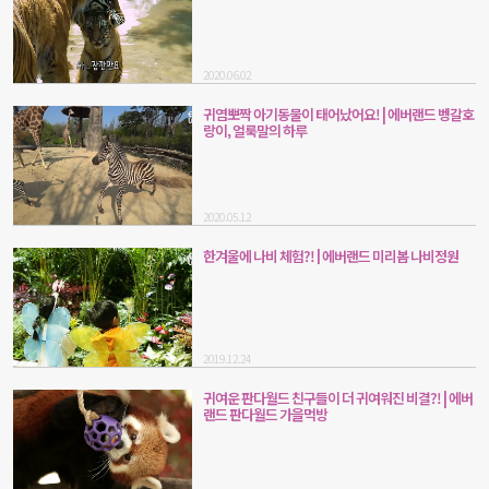
2020.06.02
귀염뽀짝 아기동물이 태어났어요! | 에버랜드 벵갈호
랑이, 얼룩말의 하루
2020.05.12
한겨울에 나비 체험?! | 에버랜드 미리봄 나비정원
2019.12.24
귀여운 판다월드 친구들이 더 귀여워진 비결?! | 에버
랜드 판다월드 가을먹방