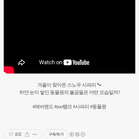
겨울이 찾아온 스노우 사파리 🐾
하얀 눈이 쌓인 동물원의 불곰들은 어떤 모습일까?
#에버랜드 #zoo뗌므 #사파리 #동물원
구독하기
공감