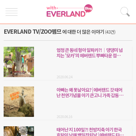
EVERLAND TV/ZOO뗌므
에 대한 더 많은 이야기
(43건)
엄청 큰 동네 형아 알파카?!｜댕댕미 넘
치는 '모카'의 에버랜드 뿌빠타운 점령
기
2020.06.24
아빠는 왜 못날아요? | 에버랜드 갓 태어
난 천연기념물 아기 큰고니 가족 감동 사
연
2020.06.16
태어난 지 100일?! 천방지축 아기 한국
호랑이 남매 백일잔치날 | 에버랜드 타이