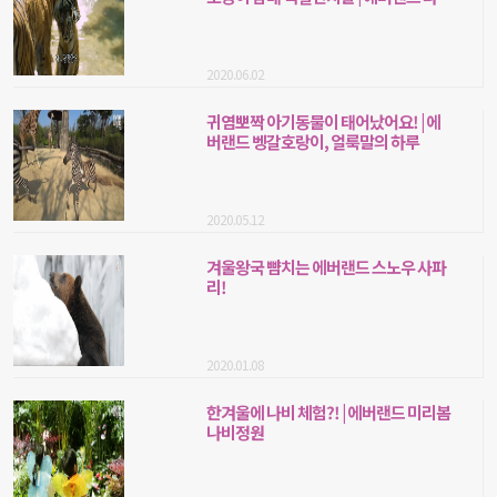
거밸리
2020.06.02
귀염뽀짝 아기동물이 태어났어요! | 에
버랜드 벵갈호랑이, 얼룩말의 하루
2020.05.12
겨울왕국 뺨치는 에버랜드 스노우 사파
리!
2020.01.08
한겨울에 나비 체험?! | 에버랜드 미리봄
나비정원