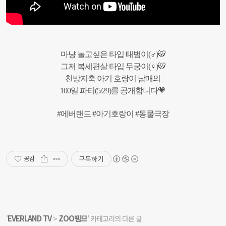
마냥 놀고싶은 타입 태범이(♂)🐯
그저 복세편살 타입 무궁이(♀)🐯
천방지축 아기 호랑이 남매의
100일 파티(5/29)를 공개합니다💗
#에버랜드 #아기호랑이 #동물극장
구독하기
공감
EVERLAND TV
ZOO뗌므
'
>
' 카테고리의 다른 글