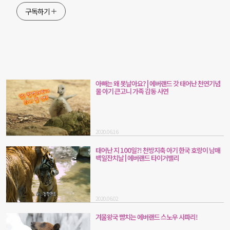
구독하기
아빠는 왜 못날아요? | 에버랜드 갓 태어난 천연기념
물 아기 큰고니 가족 감동 사연
2020.06.16
태어난 지 100일?! 천방지축 아기 한국 호랑이 남매
백일잔치날 | 에버랜드 타이거밸리
2020.06.02
겨울왕국 뺨치는 에버랜드 스노우 사파리!