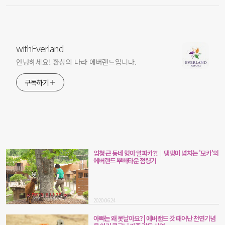
withEverland
안녕하세요! 환상의 나라 에버랜드입니다.
구독하기
엄청 큰 동네 형아 알파카?!｜댕댕미 넘치는 '모카'의
에버랜드 뿌빠타운 점령기
2020.06.24
아빠는 왜 못날아요? | 에버랜드 갓 태어난 천연기념