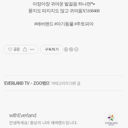
아장아장 귀여운 발걸음 하나면🐾
묻지도 따지지도 않고 귀여움X5168468
#에버랜드 #아기동물 #주토피아
구독하기
공감
EVERLAND TV
ZOO뗌므
'
>
' 카테고리의 다른 글
withEverland
안녕하세요! 환상의 나라 에버랜드입니다.