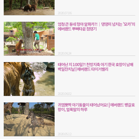
2020.07.06
엄청 큰 동네 형아 알파카?!｜댕댕미 넘치는 '모카'의
에버랜드 뿌빠타운 점령기
2020.06.24
태어난 지 100일?! 천방지축 아기 한국 호랑이 남매
백일잔치날 | 에버랜드 타이거밸리
2020.06.02
귀염뽀짝 아기동물이 태어났어요! | 에버랜드 벵갈호
랑이, 얼룩말의 하루
2020.05.12