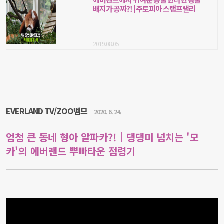
배지가 공짜?! | 주토피아 스탬프랠리
2019.08.05
EVERLAND TV/ZOO뗌므
2020. 6. 24.
엄청 큰 동네 형아 알파카?!｜댕댕미 넘치는 '모
카'의 에버랜드 뿌빠타운 점령기