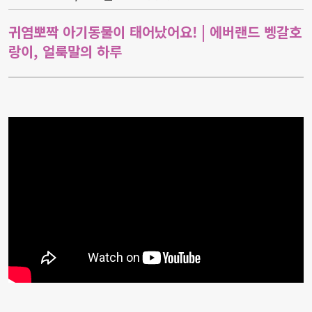
귀염뽀짝 아기동물이 태어났어요! | 에버랜드 벵갈호
랑이, 얼룩말의 하루