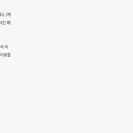
. (캐
쳐진 패
계속 되
 이용할