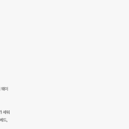
머 웨이
가 세워
베드,