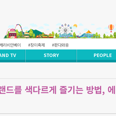
#캐리비안베이
#장미축제
#판다와쏭
AND TV
STORY
PEOPLE
랜드를 색다르게 즐기는 방법, 