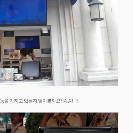
능을 가지고 있는지 알아볼까요? 슝슝! =3