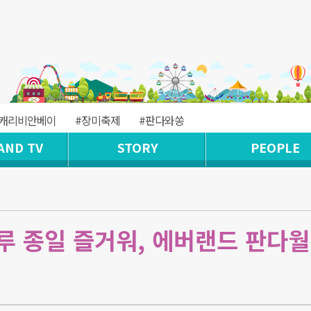
#캐리비안베이
#장미축제
#판다와쏭
AND TV
STORY
PEOPLE
루 종일 즐거워, 에버랜드 판다월