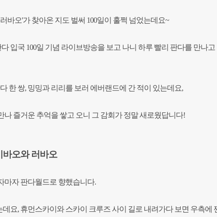
'러바오'가 찾아온 지도 벌써 100일이 훌쩍 넘었는데요~
판다 입국 100일 기념 라이브방송을 보고 나니 하루 빨리 판다를 만나고
다 한 쌍, 밍밍과 리리를 보러 에버랜드에 간 적이 있는데요,
만나 즐거운 추억을 쌓고 오니 그 감회가 정말 새로웠답니다!
이바오와 러바오
자마자 판다월드로 향했습니다.
요, 휴먼스카이와 스카이 크루즈 사이 길로 내려가다 보면 우측에 짠