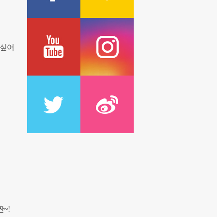
 싶어
~!