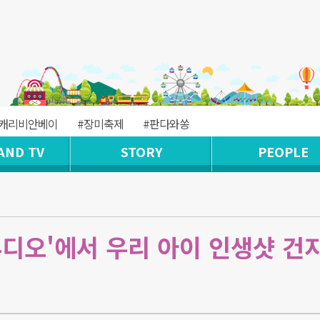
#캐리비안베이
#장미축제
#판다와쏭
AND TV
STORY
PEOPLE
튜디오'에서 우리 아이 인생샷 건