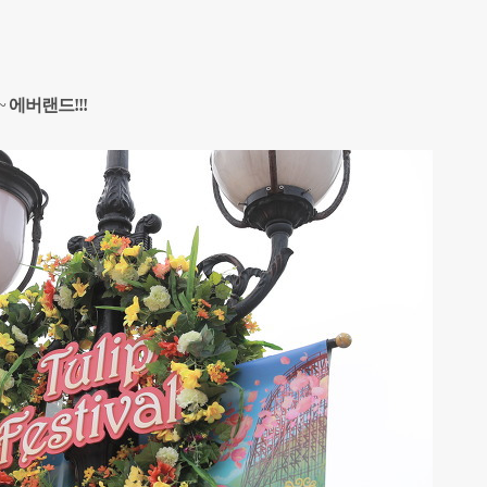
~
에버랜드!!!