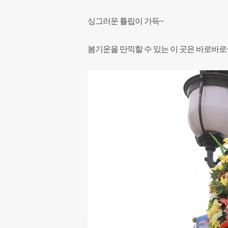
싱그러운 튤립이 가득~
봄기운을 만끽할 수 있는 이 곳은 바로
바로