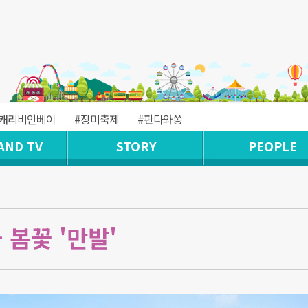
#캐리비안베이
#장미축제
#판다와쏭
AND TV
STORY
PEOPLE
 봄꽃 '만발'