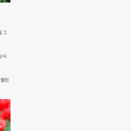
을 그
 당시
연출된