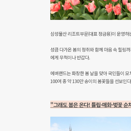
삼성물산 리조트부문(대표 정금용)이 운영하는 
성큼 다가온 봄의 정취와 함께 마음 속 힐링까
에게 무척이나 반갑다.
에버랜드는 화창한 봄 날을 맞아 국민들이 모처
100여 종 약 130만 송이의 봄꽃들을 선보인다
"그래도 봄은 온다! 튤립·매화·벚꽃 순차