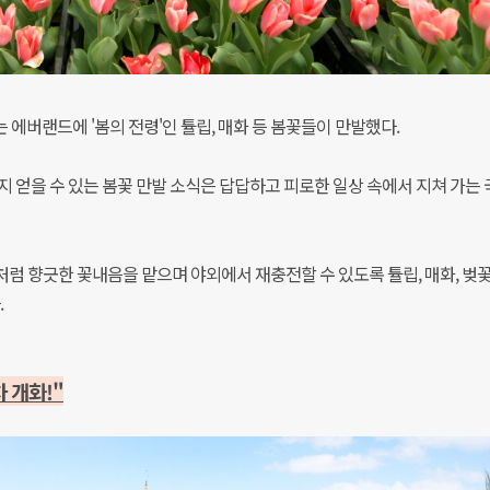
에버랜드에 '봄의 전령'인 튤립, 매화 등 봄꽃들이 만발했다.
지 얻을 수 있는 봄꽃 만발 소식은 답답하고 피로한 일상 속에서 지쳐 가는
럼 향긋한 꽃내음을 맡으며 야외에서 재충전할 수 있도록 튤립, 매화, 벚꽃
.
 개화!"