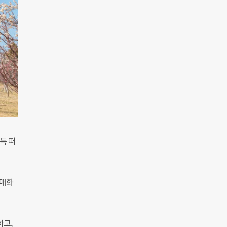
득 퍼
 매화
하고,