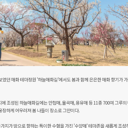
보였던 매화 테마정원 '하늘매화길'에서도 봄과 함께 은은한 매화 향기가 가
부지에 조성된 하늘매화길에는 만첩매, 율곡매, 용유매 등 11종 700여 그루의
웅장하게 어우러져 봄 나들이 장소로 그만이다.
지가 땅으로 향하는 특이한 수형을 가진 '수양매' 테마존을 새롭게 조성