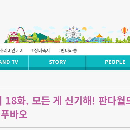
#캐리비안베이
#장미축제
#판다와쏭
AND TV
STORY
PEOPLE
 18화. 모든 게 신기해! 판다월
 푸바오