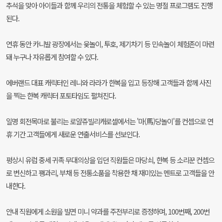
추석을 맞아 아이들과 함께 우리의 전통을 체험할 수 있는 명절 프로그램도 진행
된다.
연휴 동안 카니발 광장에서는 윷놀이, 투호, 제기차기 등 민속놀이 체험존이 마련
돼 누구나 자유롭게 참여할 수 있다.
에버랜드 대표 캐릭터인 레니와 라라가 한복을 입고 등장해 고객들과 함께 사진
을 찍는 한복 캐릭터 포토타임도 펼쳐진다.
일명 회전목마로 불리는 로얄쥬빌리캐로셀에서는 '마(馬)당놀이'를 컨셉으로 연
휴 기간 고객들에게 새로운 연출서비스를 선보인다.
평상시 유럽 중세 귀족 무대의상을 입던 직원들은 마당쇠, 한복 등 소리꾼 컨셉으
로 변신하고 꽹과리, 부채 등 전통소품을 착용한 채 재미있는 멘트로 고객들을 안
내한다.
안내 직원에게 소원을 빌면 미니 약과를 주전부리로 증정하며, 100번째, 200번