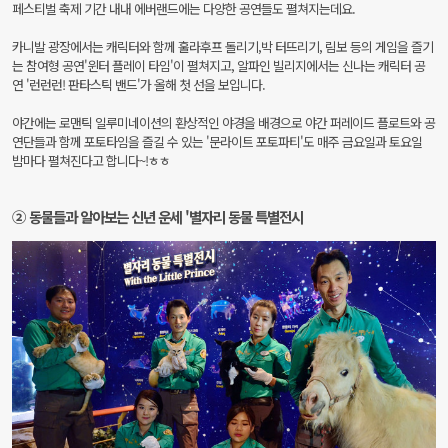
페스티벌 축제 기간 내내 에버랜드에는 다양한 공연들도 펼쳐지는데요.
카니발 광장에서는 캐릭터와 함께 훌라후프 돌리기,박 터뜨리기, 림보 등의 게임을 즐기
는 참여형 공연'윈터 플레이 타임'이 펼쳐지고, 알파인 빌리지에서는 신나는 캐릭터 공
연 '런런런! 판타스틱 밴드'가 올해 첫 선을 보입니다.
야간에는 로맨틱 일루미네이션의 환상적인 야경을 배경으로 야간 퍼레이드 플로트와 공
연단들과 함께 포토타임을 즐길 수 있는 '문라이트 포토파티'도 매주 금요일과 토요일
밤마다 펼쳐진다고 합니다~!ㅎㅎ
② 동물들과 알아보는 신년 운세 '별자리 동물 특별전시