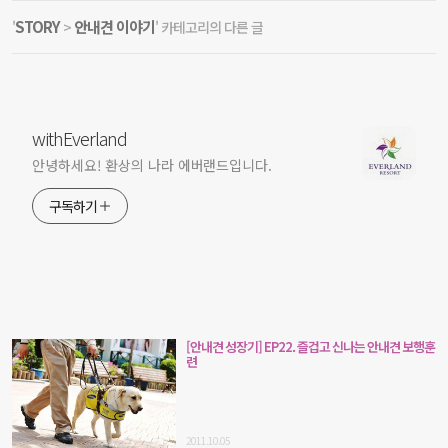
STORY
안내견 이야기
'
>
' 카테고리의 다른 글
withEverland
안녕하세요! 환상의 나라 에버랜드입니다.
구독하기
[안내견 성장기] EP22. 즐겁고 신나는 안내견 보행훈
련
2011.10.05