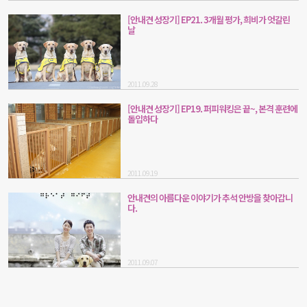
[안내견 성장기] EP21. 3개월 평가, 희비가 엇갈린
날
2011.09.28
[안내견 성장기] EP19. 퍼피워킹은 끝~, 본격 훈련에
돌입하다
2011.09.19
안내견의 아름다운 이야기가 추석 안방을 찾아갑니
다.
2011.09.07