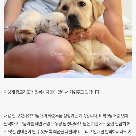
이렇게 종모견도 자원봉사자들이 맡아서 키워주고 있답니다.
내용 잘 보셨나요? 7남매의 좌충우돌 성장기는 계속됩니다. 비록 7남매중 넷이
탈락하고 보듬이를 빼면 저랑 보우랑 남았나봐요. 남은 기간에도 훈련 열심히 해
서 멋진 안내견이 될 수 있도록 최선을 다할께요, 그리고 안내견 탈락하더라도 여