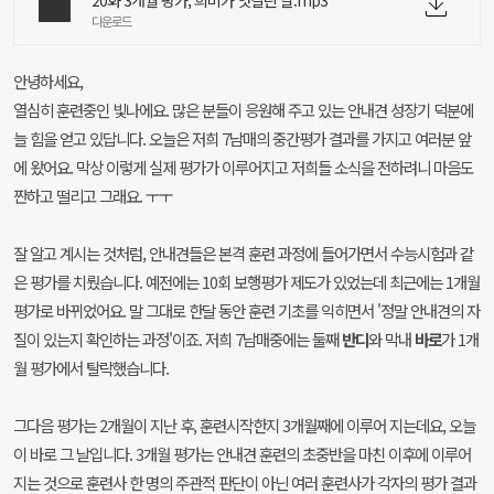
20화 3개월 평가, 희비가 엇갈린 날.mp3
다운로드
안녕하세요,
열심히 훈련중인 빛나에요. 많은 분들이 응원해 주고 있는 안내견 성장기 덕분에
늘 힘을 얻고 있답니다. 오늘은 저희 7남매의 중간평가 결과를 가지고 여러분 앞
에 왔어요. 막상 이렇게 실제 평가가 이루어지고 저희들 소식을 전하려니 마음도
짠하고 떨리고 그래요. ㅜㅜ
잘 알고 계시는 것처럼, 안내견들은 본격 훈련 과정에 들어가면서 수능시험과 같
은 평가를 치뤘습니다. 예전에는 10회 보행평가 제도가 있었는데 최근에는 1개월
평가로 바뀌었어요. 말 그대로 한달 동안 훈련 기초를 익히면서 '정말 안내견의 자
질이 있는지 확인하는 과정'이죠. 저희 7남매중에는 둘째
반디
와 막내
바로
가 1개
월 평가에서 탈락했습니다.
그다음 평가는 2개월이 지난 후, 훈련시작한지 3개월째에 이루어 지는데요, 오늘
이 바로 그 날입니다. 3개월 평가는 안내견 훈련의 초중반을 마친 이후에 이루어
지는 것으로 훈련사 한 명의 주관적 판단이 아닌 여러 훈련사가 각자의 평가 결과