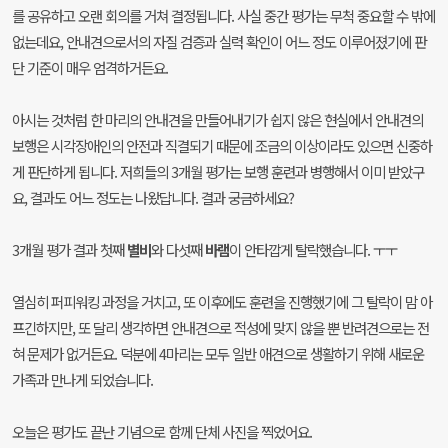
를 공유하고 오랜 회의를 거쳐 결정됩니다. 사실 중간 평가는 무척 중요할 수 밖에
없는데요, 안내견으로서의 자질 검증과 실력 확인이 어느 정도 이루어졌기에 판
단 기준이 매우 엄격하거든요.
아시는 것처럼 한 마리의 안내견을 만들어내기가 쉽지 않은 현실에서 안내견의
보행은 시각장애인의 안전과 직결되기 때문에 조금의 이상이라도 있으면 신중하
게 판단하게 됩니다. 저희들의 3개월 평가는 보행 훈련과 병행해서 이미 받았구
요, 결과도 어느 정도는 나왔답니다. 결과 궁금하세요?
3개월 평가 결과 첫째
별비
와 다섯째
바램
이 안타깝게 탈락했습니다. ㅜㅜ
열심히 퍼피워킹 과정을 거치고, 또 이후에도 훈련을 진행했기에 그 탈락이 맘 아
프긴하지만, 또 달리 생각하면 안내견으로 적성에 맞지 않을 뿐 반려견으로는 전
혀 문제가 없거든요. 덕분에 4마리는 모두 일반 애견으로 생활하기 위해 새로운
가족과 만나게 되었습니다.
오늘은 평가도 끝난 기념으로 함께 단체 사진을 찍었어요.