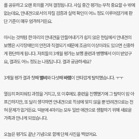
를 공유하고 오랜 회의를 거쳐 결정됩니다. 사실 중간 평가는 무척 중요할 수 밖에
없는데요, 안내견으로서의 자질 검증과 실력 확인이 어느 정도 이루어졌기에 판
단 기준이 매우 엄격하거든요.
아시는 것처럼 한 마리의 안내견을 만들어내기가 쉽지 않은 현실에서 안내견의
보행은 시각장애인의 안전과 직결되기 때문에 조금의 이상이라도 있으면 신중하
게 판단하게 됩니다. 저희들의 3개월 평가는 보행 훈련과 병행해서 이미 받았구
요, 결과도 어느 정도는 나왔답니다. 결과 궁금하세요?
3개월 평가 결과 첫째
별비
와 다섯째
바램
이 안타깝게 탈락했습니다. ㅜㅜ
열심히 퍼피워킹 과정을 거치고, 또 이후에도 훈련을 진행했기에 그 탈락이 맘 아
프긴하지만, 또 달리 생각하면 안내견으로 적성에 맞지 않을 뿐 반려견으로는 전
혀 문제가 없거든요. 덕분에 4마리는 모두 일반 애견으로 생활하기 위해 새로운
가족과 만나게 되었습니다.
오늘은 평가도 끝난 기념으로 함께 단체 사진을 찍었어요.