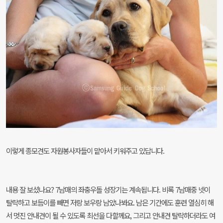
이렇게 종모견도 자원봉사자들이 맡아서 키워주고 있답니다.
내용 잘 보셨나요? 7남매의 좌충우돌 성장기는 계속됩니다. 비록 7남매중 넷이
탈락하고 보듬이를 빼면 저랑 보우랑 남았나봐요. 남은 기간에도 훈련 열심히 해
서 멋진 안내견이 될 수 있도록 최선을 다할께요, 그리고 안내견 탈락하더라도 여