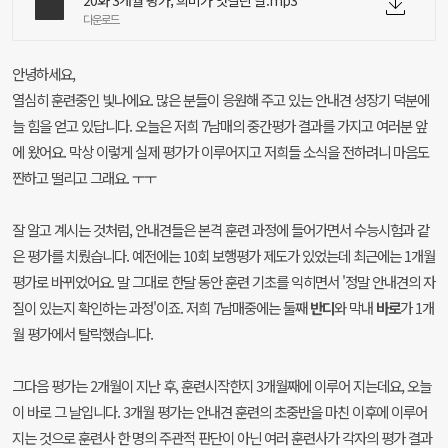
20화 3개월 평가, 희비가 엇갈린 날.mp3
다운로드
안녕하세요,
열심히 훈련중인 빛나에요. 많은 분들이 응원해 주고 있는 안내견 성장기 덕분에
늘 힘을 얻고 있답니다. 오늘은 저희 7남매의 중간평가 결과를 가지고 여러분 앞
에 왔어요. 막상 이렇게 실제 평가가 이루어지고 저희들 소식을 전하려니 마음도
짠하고 떨리고 그래요. ㅜㅜ
잘 알고 계시는 것처럼, 안내견들은 본격 훈련 과정에 들어가면서 수능시험과 같
은 평가를 치뤘습니다. 예전에는 10회 보행평가 제도가 있었는데 최근에는 1개월
평가로 바뀌었어요. 말 그대로 한달 동안 훈련 기초를 익히면서 '정말 안내견의 자
질이 있는지 확인하는 과정'이죠. 저희 7남매중에는 둘째
반디
와 막내
바로
가 1개
월 평가에서 탈락했습니다.
그다음 평가는 2개월이 지난 후, 훈련시작한지 3개월째에 이루어 지는데요, 오늘
이 바로 그 날입니다. 3개월 평가는 안내견 훈련의 초중반을 마친 이후에 이루어
지는 것으로 훈련사 한 명의 주관적 판단이 아닌 여러 훈련사가 각자의 평가 결과