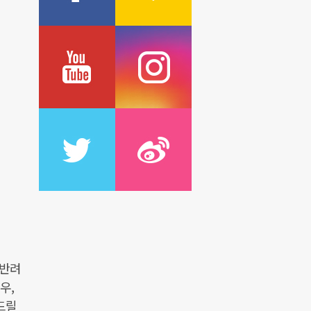
 반려
우,
드릴