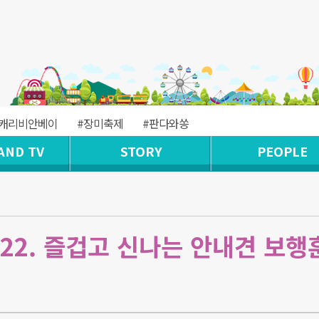
#캐리비안베이
#장미축제
#판다와쏭
AND TV
STORY
PEOPLE
P22. 즐겁고 신나는 안내견 보행