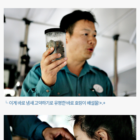
└ 이게 바로 냄새 고약하기로 유명한 바로 호랑이 배설물!+.+