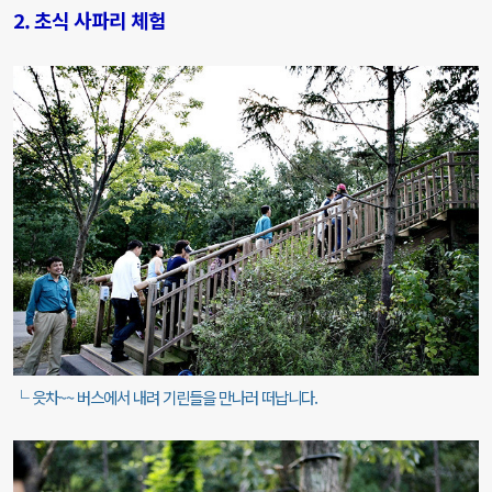
2. 초식 사파리 체험
└ 읏차~~ 버스에서 내려 기린들을 만나러 떠납니다.