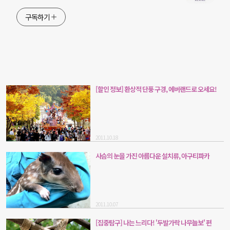
구독하기
[할인 정보] 환상적 단풍 구경, 에버랜드로 오세요!
2011.10.18
사슴의 눈을 가진 아름다운 설치류, 아구티파카
2011.10.07
[집중탐구] 나는 느리다! '두발가락 나무늘보' 편