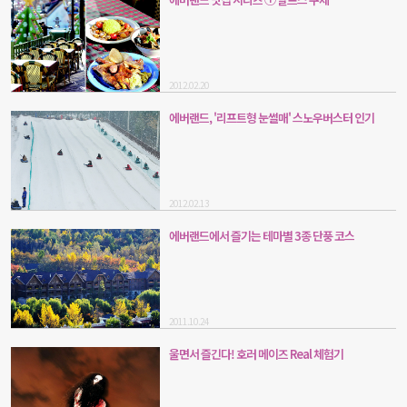
2012.02.20
에버랜드, '리프트형 눈썰매' 스노우버스터 인기
2012.02.13
에버랜드에서 즐기는 테마별 3종 단풍 코스
2011.10.24
울면서 즐긴다! 호러 메이즈 Real 체험기