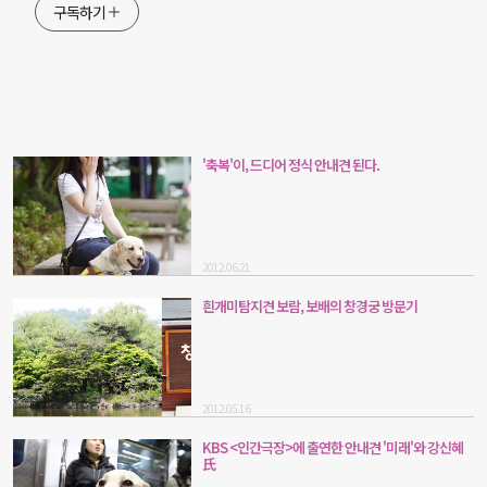
구독하기
'축복'이, 드디어 정식 안내견 된다.
2012.06.21
흰개미탐지견 보람, 보배의 창경궁 방문기
2012.05.16
KBS <인간극장>에 출연한 안내견 '미래'와 강신혜
氏