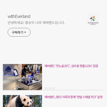
withEverland
안녕하세요! 환상의 나라 에버랜드입니다.
구독하기
에버랜드 '언노운코드', 성수동 핫플 LCDC 입점
2023.12.28
에버랜드, 판다 가족과 함께 '연말 스페셜 위크' 운영