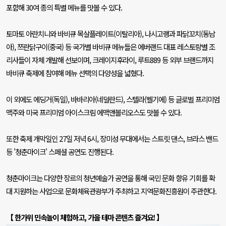
포함해
30
여 종의 특별 메뉴를 맛볼 수 있다
.
토마토 아란치니와 바비큐 목살플레이트
(
이탈리아
),
나시고랭과 파닭꼬치
(
동남
아
),
쯔란닭구이
(
중국
)
등 국가별 바비큐 메뉴들은 에버랜드 대표 레스토랑별 조
리사들이 자체 개발해 선보이며
,
크레이지후라이
,
루트
889
등 외부 브랜드까지
바비큐 축제에 참여해 메뉴 선택의 다양성을 넓혔다
.
이 외에도 에딩거
(
독일
),
바바리아
(
네덜란드
),
스텔라
(
벨기에
)
등 글로벌 프리미엄
맥주와 미국 프리미엄 아이스크림 에맥앤볼리오스도 맛볼 수 있다
.
또한 축제 개막일인
27
일 저녁
6
시
,
장미성 무대에서는 스트릿 댄스
,
브라스 밴드
등
'
청춘마이크
'
스페셜 공연도 진행된다
.
청춘마이크는 다양한 장르의 청년예술가 공연을 통해 국민 문화 향유 기회를 확
대 지원하는 사업으로 문화체육관광부가 주최하고 지역문화진흥원이 주관한다
.
【 한가위 민속놀이 체험하고
,
가을 테마 콘텐츠 즐겨요
!
】