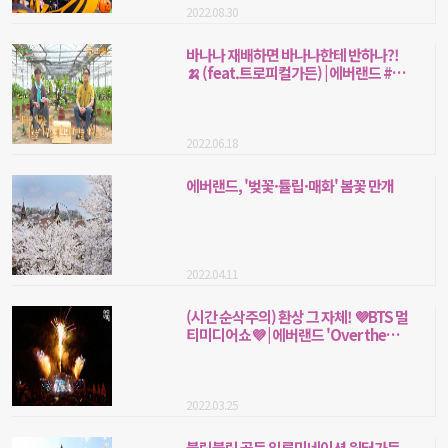
2022.08.30
바나나 재배하면 바나나한테 반하나?!
🍌 (feat.트로피컬가든) | 에버랜드 #꽃
바람이박사
2022.06.18
에버랜드, '벚꽃·튤립·매화' 봄꽃 만개
2022.04.11
(시간 순삭주의) 환상 그 자체! 💜BTS 멀
티미디어쇼💜 | 에버랜드 'Over the
Universe'
2022.03.25
블링블링 골든 일루미네이션 윈터가든