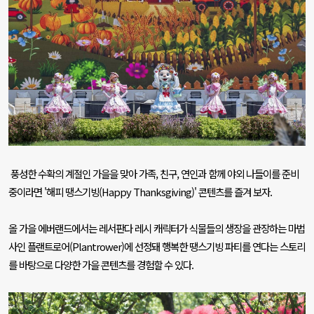
풍성한 수확의 계절인 가을을 맞아 가족
,
친구
,
연인과 함께 야외 나들이를 준비
중이라면
'
해피 땡스기빙
(Happy Thanksgiving)'
콘텐츠를 즐겨 보자
.
올 가을 에버랜드에서는 레서판다 레시 캐릭터가 식물들의 생장을 관장하는 마법
사인 플랜트로어
(Plantrower)
에 선정돼 행복한 땡스기빙 파티를 연다는 스토리
를 바탕으로 다양한 가을 콘텐츠를 경험할 수 있다
.