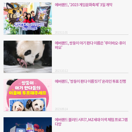
에버랜드, '2023 게임문화축제' 3일 개막
2023.11.01
에버랜드, 쌍둥이 아기 판다 이름은 '루이바오-후이
바오'
2023.10.12
에버랜드, '쌍둥이 판다 이름짓기' 온라인 투표 진행
2023.09.14
에버랜드 블러드시티7, MZ세대 이색 체험 프로그램
다양