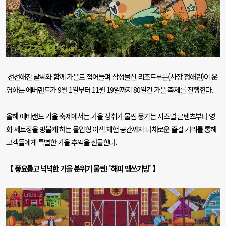
선선해진 날씨와 함께 가을로 접어들며 삼성물산 리조트부문
(
사장 정해린
)
이 운
영하는 에버랜드가
9
월
1
일부터
11
월
19
일까지
80
일간 가을 축제를 진행한다
.
올해 에버랜드 가을 축제에서는 가을 정취가 물씬 풍기는 시즈널 콘텐츠부터 영
화 세트장을 방불케 하는 몰입형 이색 체험 공간까지 다채로운 즐길 거리를 통해
고객들에게 특별한 가을 추억을 선물한다
.
【 풍요롭고 넉넉한 가을 분위기 물씬
! '
해피 땡쓰기빙
'
】