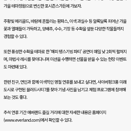
가을 테마정원으로 변신한 포시즌스가든에 가보자
.
주황빛 메리골드
,
바람에 흔들리는 팜파스
,
이색 과실수 등 알록달록 피어난 가을
꽃과 열매들이 가득하고
,
양배추
,
수수
,
기장 등 수확을 앞둔 다양한 작물들까지
경험할 수 있다
.
또한 풍성한 수확을 테마로 한
'
해피 땡스기빙 파티
'
공연이 매일 낮
2
회씩 펼쳐지
며
,
마법사 레시를 찾아다니며 미션을 수행하면 선물을 받을 수 있는 현장 이벤트
도 마련돼 있다
.
한편 친구
,
연인과 함께 이색적인 명절 연휴를 보내고 싶다면
,
사이버펑크풍 미래
도시로 구현된 블러드시티
7
를 찾아 기념 사진을 남기고 체험 프로그램에 참여해
보는 것도 좋다
.
추석 연휴 기간 에버랜드 즐길 거리에 대한 자세한 내용은 홈페이지
(www.everland.com)
에서 확인할 수 있다
.