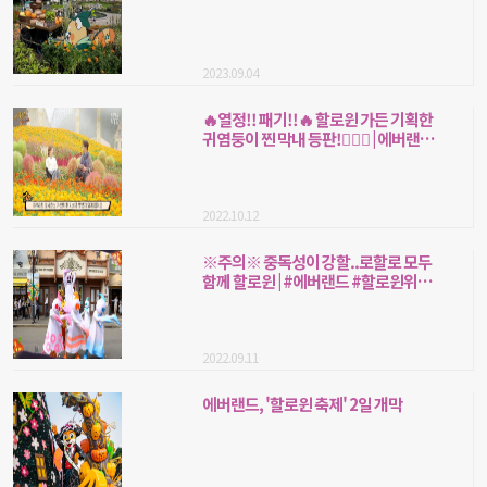
2023.09.04
🔥열정!! 패기!!🔥 할로윈 가든 기획한
귀염둥이 찐 막내 등판!🙋🏻‍♀️ | 에버랜드
#꽃바람이박사 #해피할로윈
2022.10.12
※주의※ 중독성이 강할..로할로 모두
함께 할로윈 | #에버랜드 #할로윈위키
드퍼레이드
2022.09.11
에버랜드, '할로윈 축제' 2일 개막