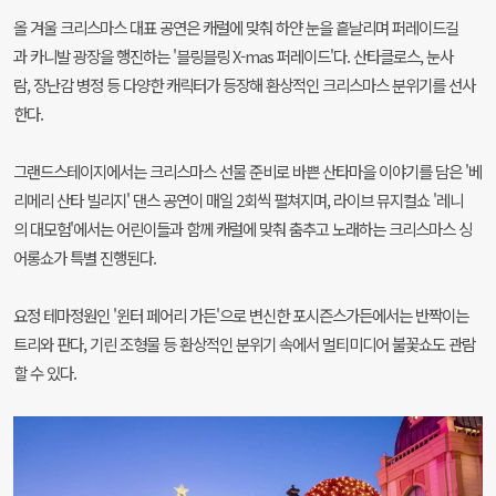
올 겨울 크리스마스 대표 공연은 캐럴에 맞춰 하얀 눈을 흩날리며 퍼레이드길
과 카니발 광장을 행진하는 '블링블링 X-mas 퍼레이드'다. 산타클로스, 눈사
람, 장난감 병정 등 다양한 캐릭터가 등장해 환상적인 크리스마스 분위기를 선사
한다.
그랜드스테이지에서는 크리스마스 선물 준비로 바쁜 산타마을 이야기를 담은 '베
리메리 산타 빌리지' 댄스 공연이 매일 2회씩 펼쳐지며, 라이브 뮤지컬쇼 '레니
의 대모험'에서는 어린이들과 함께 캐럴에 맞춰 춤추고 노래하는 크리스마스 싱
어롱쇼가 특별 진행된다.
요정 테마정원인 '윈터 페어리 가든'으로 변신한 포시즌스가든에서는 반짝이는
트리와 판다, 기린 조형물 등 환상적인 분위기 속에서 멀티미디어 불꽃쇼도 관람
할 수 있다.