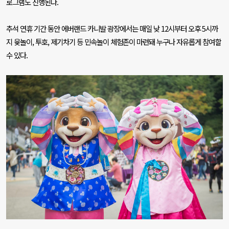
로그램도 진행된다
.
추석 연휴 기간 동안 에버랜드 카니발 광장에서는 매일 낮
12
시부터 오후
5
시까
지 윷놀이
,
투호
,
제기차기 등 민속놀이 체험존이 마련돼 누구나 자유롭게 참여할
수 있다
.