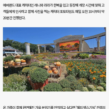
에버랜드 대표 캐릭터인 레니와 라라가 한복을 입고 등장해 개장 시간에 맞춰 고
객들에게 인사하고 함께 사진을 찍는 캐릭터 포토타임도 매일 오전
10
시부터 약
20
분간 진행된다
.
온 가족이 함께 완연해진 가을 분위기를 만끽하고 싶다면
'
해피 땡스기빙
'
컨셉의