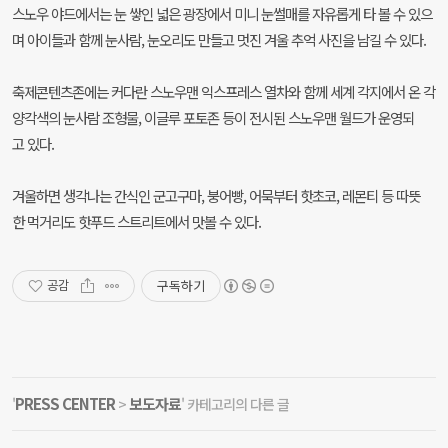
스노우 야드에서는 눈 쌓인 넓은 광장에서 미니 눈썰매를 자유롭게 타 볼 수 있으
며 아이들과 함께 눈사람, 눈오리도 만들고 멋진 겨울 추억 사진을 남길 수 있다.
축제콘텐츠존에는 커다란 스노우맨 익스프레스 열차와 함께 세계 각지에서 온 각
양각색의 눈사람 조형물, 이글루 포토존 등이 전시된 스노우맨 월드가 운영되
고 있다.
겨울하면 생각나는 간식인 군고구마, 붕어빵, 어묵부터 핫초코, 레몬티 등 따뜻
한 먹거리도 핫푸드 스트리트에서 맛볼 수 있다.
구독하기
공감
PRESS CENTER
보도자료
'
>
' 카테고리의 다른 글