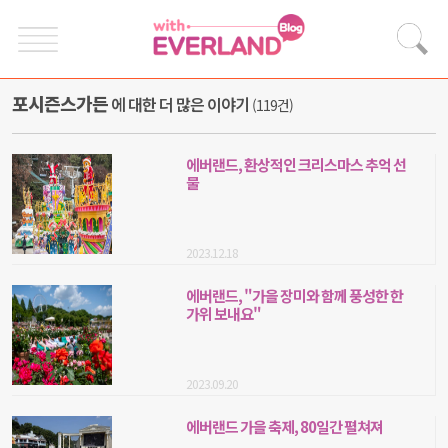
포시즌스가든
에 대한 더 많은 이야기
(119건)
에버랜드, 환상적인 크리스마스 추억 선
물
2023.12.18
에버랜드, "가을 장미와 함께 풍성한 한
가위 보내요"
2023.09.20
에버랜드 가을 축제, 80일간 펼쳐져