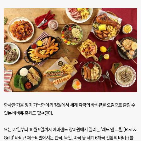
화사한 가을 장미 가득한 야외 정원에서 세계 각국의 바비큐를 오감으로 즐길 수
있는 바비큐 축제도 펼쳐진다
.
오는
27
일부터
10
월
9
일까지 에버랜드 장미원에서 열리는
'
레드 앤 그릴
'(Red &
Grill)'
바비큐 페스티벌에서는 한국
,
독일
,
미국 등 세계
6
개국 컨셉의 바비큐를