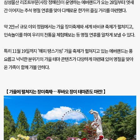
삼성물산 리조트부문
(
사장 정해린
)
이 운영하는 에버랜드가 오는
28
일부터 엿새
간 이어지는 추석 명절 연휴를 맞아 다채로운 한가위 즐길 거리를 마련했다
.
약
2
만㎡ 규모 야외 정원에서는 가을 장미축제와 세계 바비큐 축제가 펼쳐지고
,
민속놀이를 하며 우리의 전통을 체험해보는 등 명절 연휴를 알차게 보낼 수 있다
.
특히
11
월
19
일까지
'
해피 땡스기빙
'
가을 축제가 펼쳐지고 있는 에버랜드는 풍
요롭고 넉넉한 분위기의 가을 테마 콘텐츠가 다양하게 마련돼 있어 명절을 맞아
온 가족이 함께 가볼 만하다
.
【 가을에 펼쳐지는 장미축제
…
푸바오 장미 테마존도 마련
!
】