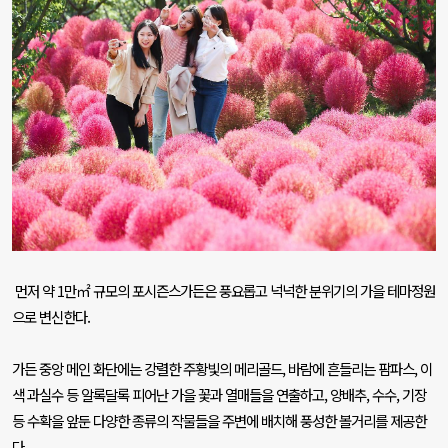
먼저 약
1
만㎡ 규모의 포시즌스가든은 풍요롭고 넉넉한 분위기의 가을 테마정원
으로 변신한다
.
가든 중앙 메인 화단에는 강렬한 주황빛의 메리골드
,
바람에 흔들리는 팜파스
,
이
색 과실수 등 알록달록 피어난 가을 꽃과 열매들을 연출하고
,
양배추
,
수수
,
기장
등 수확을 앞둔 다양한 종류의 작물들을 주변에 배치해 풍성한 볼거리를 제공한
다
.