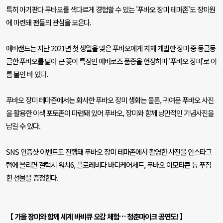
특히 아기판다 푸바오를 색다르게 경험할 수 있는
'
푸바오 장미 테마존
'
도 장미원
에 마련돼 팬들의 관심을 모은다
.
에버랜드는 지난
2021
년 첫 생일을 맞은 푸바오에게 자체 개발한 장미 중 동글동
글한 푸바오를 닮아 큰 꽃이 특징인 에버로즈 품종을 헌정하며
'
푸바오 장미
'
로 이
름 붙인 바 있다
.
푸바오 장미 테마존에서는 화사한 푸바오 장미 생화는 물론
,
귀여운 푸바오 사진
을 활용한 이색 포토존이 마련돼 있어 푸바오
,
장미와 함께 낭만적인 기념사진을
남길 수 있다
.
SNS
인증샷 이벤트도 진행돼 푸바오 장미 테마존에서 촬영한 사진을 인스타그
램에 올리면 갤럭시 워치
6,
플로레비다 바디케어세트
,
푸바오 이모티콘 등 푸짐
한 선물을 증정한다
.
【 가을 장미와 함께 세계 바비큐 오감 체험
…
청춘마이크 공연도
!
】