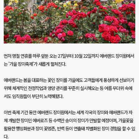
먼저 명절 연휴를 하루 앞둔 오는
27
일부터
10
월
22
일까지 에버랜드 장미원에서
는
'
가을 장미축제
'
가 새롭게 펼쳐진다
.
에버랜드는 봄을 대표하는 꽃인 장미를 가을에도 고객들에게 풍성하게 선보이기
위해 체계적인 전정작업과 영양 관리를 꾸준히 실시해오는 등 여름 무더위 속에
서도 임직원들이 부단히 노력해왔다
.
이번 축제 기간 동안 에버랜드 장미원에서는 세계 각국의 장미와 에버랜드가 자
체 개발한 장미인 에버로즈 등 수백만 송이의 장미가 만발할 예정이며
,
가을꽃을
활용한 행잉화분과 장미 꽃멍존
,
빈백 등이 연출돼 차별화된 장미 경험을 할 수 있
다
.